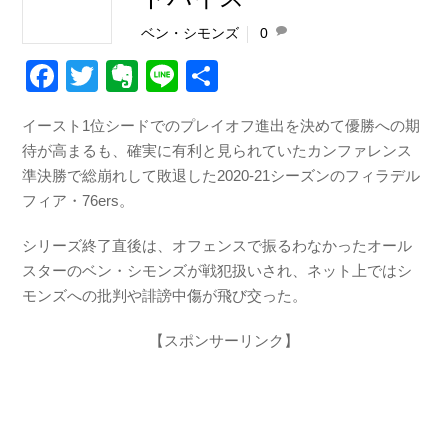
ベン・シモンズ
0
F
T
E
Li
共
a
wi
v
n
有
イースト1位シードでのプレイオフ進出を決めて優勝への期
c
tt
er
e
待が高まるも、確実に有利と見られていたカンファレンス
e
er
n
準決勝で総崩れして敗退した2020-21シーズンのフィラデル
b
ot
フィア・76ers。
o
e
シリーズ終了直後は、オフェンスで振るわなかったオール
o
スターのベン・シモンズが戦犯扱いされ、ネット上ではシ
k
モンズへの批判や誹謗中傷が飛び交った。
【スポンサーリンク】