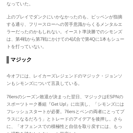
なっていた。
上のプレイでダンクにいかなかったのも、ピッペンが指摘
する通り、フリースローへの苦手意識からくるメンタルエ
ラーだったのかもしれない。イースト準決勝でのシモンズ
は、第4戦から第7戦にかけての4試合で第4Qに1本もシュー
トを打っていない。
マジック
今オフには、レイカーズレジェンドのマジック・ジョンソ
ンもシモンズについて言及している。
76ersのシーズン敗退が決まった翌日、マジックはESPNの
スポーツトーク番組『Get Up!』に出演し、「シモンズには
フレッシュスタートが必要。76ersとベンの両者にとってプ
ラスになるだろう」とトレードのアイデアを後押し。さら
に、「オフェンスでの積極性と自信を取り戻すには、もっ