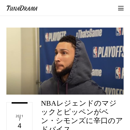
TunaDrama
NBAレジェンドのマジ
ックとピッペンがベ
2021
ン・シモンズに辛口のア
7
4
ドバイス