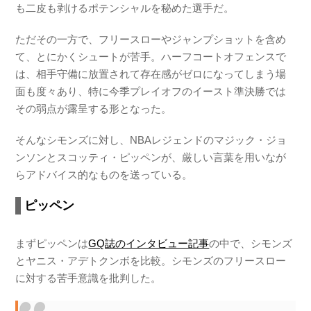
も二皮も剥けるポテンシャルを秘めた選手だ。
ただその一方で、フリースローやジャンプショットを含め
て、とにかくシュートが苦手。ハーフコートオフェンスで
は、相手守備に放置されて存在感がゼロになってしまう場
面も度々あり、特に今季プレイオフのイースト準決勝では
その弱点が露呈する形となった。
そんなシモンズに対し、NBAレジェンドのマジック・ジョ
ンソンとスコッティ・ピッペンが、厳しい言葉を用いなが
らアドバイス的なものを送っている。
ピッペン
まずピッペンは
GQ誌のインタビュー記事
の中で、シモンズ
とヤニス・アデトクンボを比較。シモンズのフリースロー
に対する苦手意識を批判した。