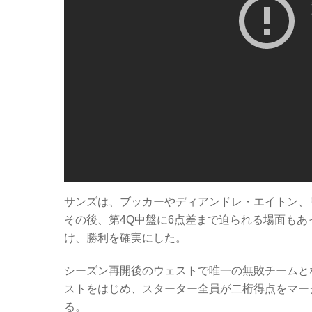
サンズは、ブッカーやディアンドレ・エイトン、
その後、第4Q中盤に6点差まで迫られる場面もあ
け、勝利を確実にした。
シーズン再開後のウェストで唯一の無敗チームとな
ストをはじめ、スターター全員が二桁得点をマーク
る。