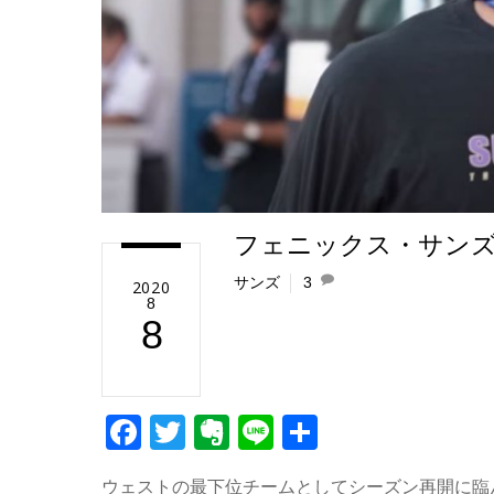
フェニックス・サンズ
サンズ
3
2020
8
8
F
T
E
Li
共
a
wi
v
n
有
ウェストの最下位チームとしてシーズン再開に臨