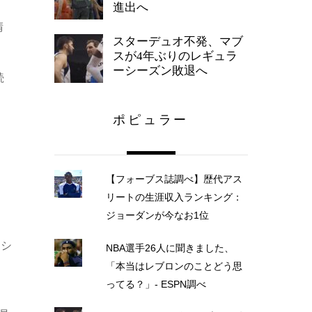
進出へ
晴
スターデュオ不発、マブ
スが4年ぶりのレギュラ
ーシーズン敗退へ
続
ポピュラー
【フォーブス誌調べ】歴代アス
リートの生涯収入ランキング：
ジョーダンが今なお1位
ーシ
NBA選手26人に聞きました、
「本当はレブロンのことどう思
ってる？」- ESPN調べ