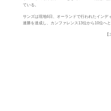
c
tt
er
e
ている。
e
er
n
b
ot
サンズは現地6日、オーランドで行われたインディ
連勝を達成し、カンファレンス13位から10位へ
o
e
o
【
k