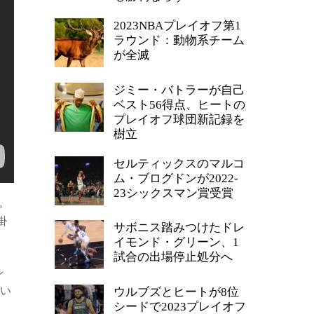
2023NBAプレイオフ第1
ラウンド：動物系チーム
が全滅
ジミー・バトラーが自己
ベスト56得点、ヒートの
プレイオフ球団新記録を
樹立
セルティックスのマルコ
ム・ブログドンが2022-
23シックスマン賞受賞
。
掛
サボニス踏みつけたドレ
イモンド・グリーン、1
試合の出場停止処分へ
シ
てい
ウルブズとヒートが8位
シードで2023プレイオフ