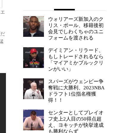
にエ
ウォリアーズ新加入のク
リス・ポール、移籍後初
会見でしわくちゃのユニ
ズだ
フォームを渡される
猛
デイミアン・リラード、
もしトレードされるなら
「マイアミかブルックリ
ンがいい」
スパーズがウェンビー争
奪戦に大勝利、2023NBA
ドラフト1位指名権獲
得！！
センターとしてプレイオ
フ史上2人目の50得点超
え、ヨキッチが快挙達成
も勝利ならず