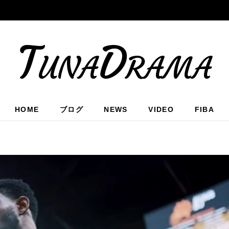
TunaDrama
HOME
ブログ
NEWS
VIDEO
FIBA