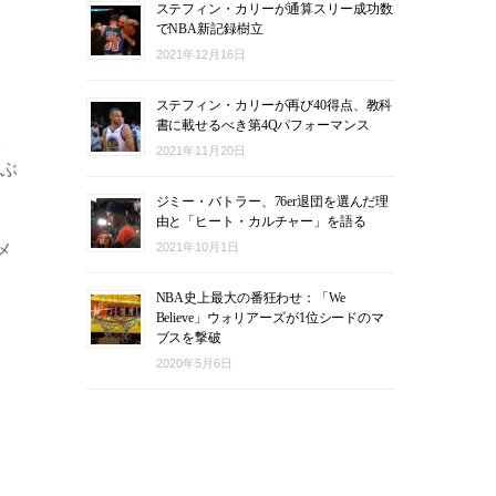
ステフィン・カリーが通算スリー成功数
でNBA新記録樹立
2021年12月16日
ステフィン・カリーが再び40得点、教科
書に載せるべき第4Qパフォーマンス
。
2021年11月20日
宙ぶ
ジミー・バトラー、76er退団を選んだ理
由と「ヒート・カルチャー」を語る
メ
2021年10月1日
NBA史上最大の番狂わせ：「We
Believe」ウォリアーズが1位シードのマ
ブスを撃破
2020年5月6日