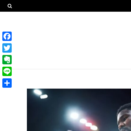
F
a
T
c
w
E
e
i
v
L
b
t
e
i
o
共
t
r
n
o
有
e
n
e
k
r
o
t