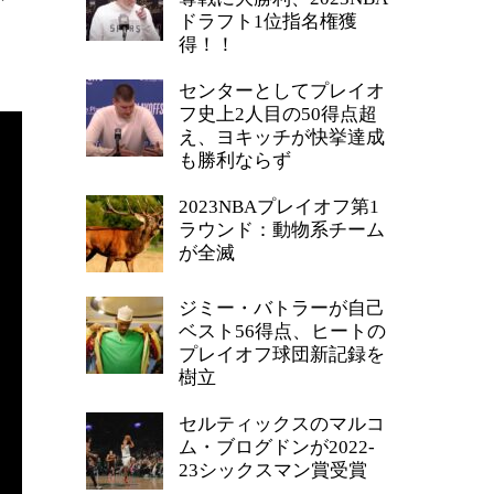
ドラフト1位指名権獲
得！！
センターとしてプレイオ
フ史上2人目の50得点超
え、ヨキッチが快挙達成
も勝利ならず
2023NBAプレイオフ第1
ラウンド：動物系チーム
が全滅
ジミー・バトラーが自己
ベスト56得点、ヒートの
プレイオフ球団新記録を
樹立
セルティックスのマルコ
ム・ブログドンが2022-
23シックスマン賞受賞