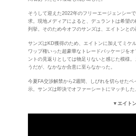
そうして迎えた2022年のフリーエージェンシー
求。現地メディアによると、デュラントは希望の
列挙。そのため今オフのサンズは、エイトンとの
サンズはKD獲得のため、エイトンに加えてミケル
ワップ権いった超豪華なトレードパッケージをオ
ントの見返りとしては物足りないと感じた模様。
うだが、なかなか合意に至らなかった。
今夏FA交渉解禁から2週間、しびれを切らせた
示。サンズは即決でオファーシートにマッチした
▼エイトン