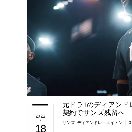
e
元ドラ1のディアンドレ
契約でサンズ残留へ
2022
7
サンズ
,
ディアンドレ・エイトン
0
18