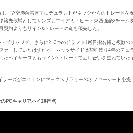
では、FA交渉解禁直前にデュラントがネッツからのトレードを
移籍先候補としてサンズとマイアミ・ヒート東西強豪2チーム
再契約よりもサイン&トレードの道を優先した。
・ブリッジズ、さらに2~3つのドラフト1巡目指名権と複数の
ファーしていたはずだが、ネッツサイドは契約残り4年のデュ
またペイサーズともサイン&トレードで話し合いを重ねていた
ペイサーズがエイトンにマックスサラリーのオファーシートを提
。
のPOキャリアハイ28得点