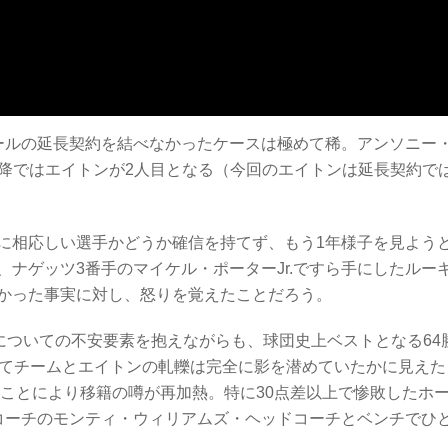
ールの延長契約を結べなかったケースは極めて稀。アンソニー
年以降ではエイトンが2人目となる（今回のエイトンは延長契約で
に相応しい選手かどうか確信を持てず、もう1年様子を見よう
ナゲッツ3番手のマイケル・ポーターJr.ですら手にしたルー
かった事実に対し、怒りを覚えたことだろう。
就についての不安要素を抱えながらも、球団史上ベストとなる64
してチームとエイトンの軋轢は完全に影を潜めていたかに見えた
たことにより移籍の噂が再加熱。特に30点差以上で惨敗したホ
コーチのモンティ・ウィリアムズ・ヘッドコーチとベンチでひ