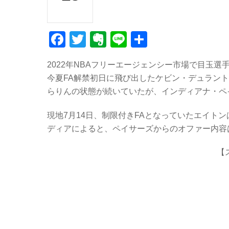
F
T
E
Li
共
a
wi
v
n
有
2022年NBAフリーエージェンシー市場で目玉
c
tt
er
e
今夏FA解禁初日に飛び出したケビン・デュラン
e
er
n
らりんの状態が続いていたが、インディアナ・ペ
b
ot
現地7月14日、制限付きFAとなっていたエイト
o
e
ディアによると、ペイサーズからのオファー内容は
o
k
【