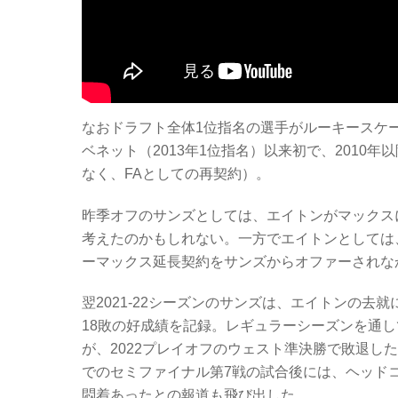
なおドラフト全体1位指名の選手がルーキースケ
ベネット（2013年1位指名）以来初で、2010
なく、FAとしての再契約）。
昨季オフのサンズとしては、エイトンがマックス
考えたのかもしれない。一方でエイトンとしては、
ーマックス延長契約をサンズからオファーされな
翌2021-22シーズンのサンズは、エイトンの去
18敗の好成績を記録。レギュラーシーズンを通
が、2022プレイオフのウェスト準決勝で敗退し
でのセミファイナル第7戦の試合後には、ヘッド
悶着あったとの報道も飛び出した。