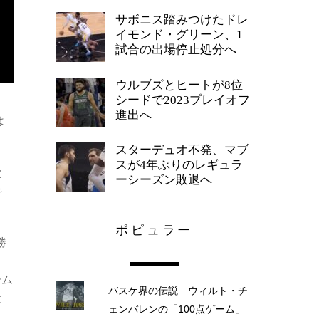
サボニス踏みつけたドレ
イモンド・グリーン、1
試合の出場停止処分へ
ウルブズとヒートが8位
シードで2023プレイオフ
・
進出へ
は
スターデュオ不発、マブ
スが4年ぶりのレギュラ
と
ーシーズン敗退へ
キ
ポピュラー
勝
ーム
バスケ界の伝説 ウィルト・チ
と
ェンバレンの「100点ゲーム」