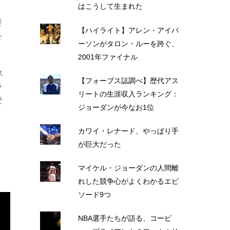
はこうして生まれた
要
【ハイライト】アレン・アイバ
を
ーソンがタロン・ルーを跨ぐ、
2001年ファイナル
ス
【フォーブス誌調べ】歴代アス
ラ
リートの生涯収入ランキング：
そ
ジョーダンが今なお1位
カワイ・レナード、やっぱり手
が巨大だった
マイケル・ジョーダンの人間離
れした競争心がよくわかるエピ
ソード9つ
NBA選手たちが語る、コービ