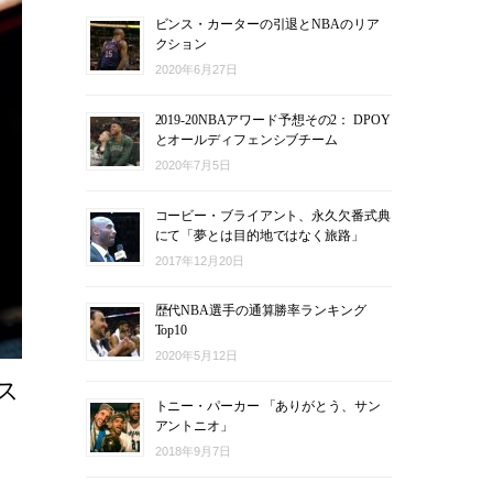
ビンス・カーターの引退とNBAのリア
クション
2020年6月27日
2019-20NBAアワード予想その2： DPOY
とオールディフェンシブチーム
2020年7月5日
コービー・ブライアント、永久欠番式典
にて「夢とは目的地ではなく旅路」
2017年12月20日
歴代NBA選手の通算勝率ランキング
Top10
2020年5月12日
ス
トニー・パーカー 「ありがとう、サン
アントニオ」
2018年9月7日