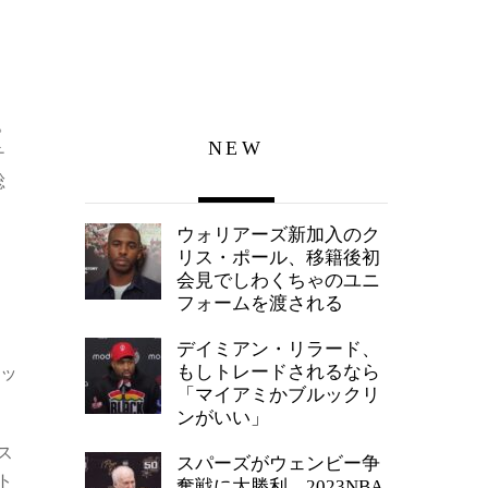
。
NEW
チ
総
ウォリアーズ新加入のク
リス・ポール、移籍後初
会見でしわくちゃのユニ
フォームを渡される
デイミアン・リラード、
もしトレードされるなら
マッ
「マイアミかブルックリ
ンがいい」
ス
スパーズがウェンビー争
ト
奪戦に大勝利、2023NBA