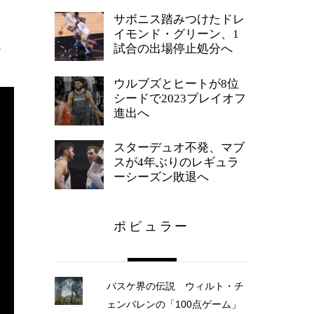
サボニス踏みつけたドレ
イモンド・グリーン、1
、
試合の出場停止処分へ
ウルブズとヒートが8位
シードで2023プレイオフ
進出へ
スターデュオ不発、マブ
スが4年ぶりのレギュラ
ーシーズン敗退へ
ポピュラー
バスケ界の伝説 ウィルト・チ
ェンバレンの「100点ゲーム」