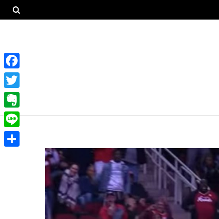
F
a
T
c
w
E
e
i
v
L
b
t
e
i
o
共
t
r
n
o
有
e
n
e
k
r
o
t