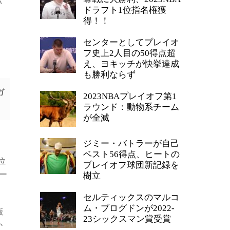
バ
ドラフト1位指名権獲
得！！
センターとしてプレイオ
フ史上2人目の50得点超
え、ヨキッチが快挙達成
も勝利ならず
ガ
2023NBAプレイオフ第1
ラウンド：動物系チーム
が全滅
ジミー・バトラーが自己
ベスト56得点、ヒートの
位
プレイオフ球団新記録を
ー
樹立
セルティックスのマルコ
ム・ブログドンが2022-
板
23シックスマン賞受賞
か