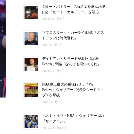
ジミー・バトラー、76er退団を選んだ理
由と「ヒート・カルチャー」を語る
2021年10月1日
マブスのリック・カーライルHC「ポス
トアップは時代遅れ」
2020年6月3日
デイミアン・リラードが海外掲示板
Redditに降臨「なんでも聞いてくれ」
2021年12月7日
NBA史上最大の番狂わせ：「We
Believe」ウォリアーズが1位シードのマ
ブスを撃破
2020年5月6日
ベスト・オブ・NBA： ウォリアーズの
「サイクロン」
2017年10月18日