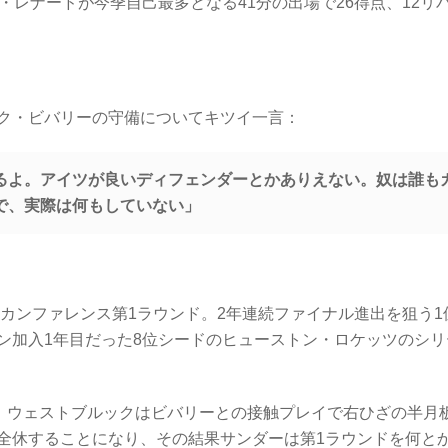
・レナードが今季自己最多となる41分の出場で26得点、12リ
ク・ビバリーの守備についてキツイ一言：
るよ。アイツが良いディフェンダーとかありえない。奴は誰も
で、実際は何もしていない」
ンカンファレンス第1ラウンド。2年連続ファイナル進出を狙う1
ン加入1年目だった8位シードのヒューストン・ロケッツのシリ
半、ウェストブルックはビバリーとの接触プレイで右ひざの半月
全休することになり、その結果サンダーは第1ラウンドを何と