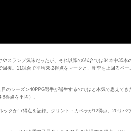
ややスランプ気味だったが、それ以降の6試合では84本中35本
で回復。11試合で平均38.2得点をマークと、昨季を上回るペー
目のシーズン40PPG選手が誕生するのではと本気で思えてき
44.8得点を平均）。
ックが17得点を記録。クリント・カペラが12得点、20リバ