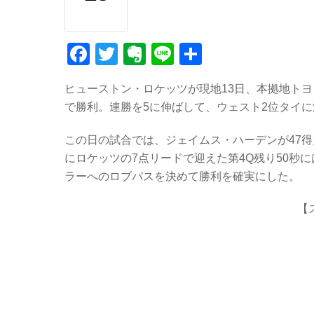
F
T
E
Li
共
a
wi
v
n
有
ヒューストン・ロケッツが現地13日、本拠地トヨ
c
tt
er
e
で勝利。連勝を5に伸ばして、ウェスト2位タイ
e
er
n
b
ot
この日の試合では、ジェイムス・ハーデンが47得
にロケッツの7点リードで迎えた第4Q残り50秒
o
e
ラーへのロブパスを決めて勝利を確実にした。
o
k
【