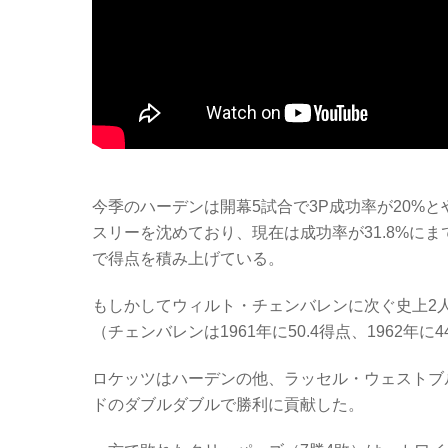
今季のハーデンは開幕5試合で3P成功率が20%と
スリーを沈めており、現在は成功率が31.8%にま
で得点を積み上げている。
もしかしてウィルト・チェンバレンに次ぐ史上2人
（チェンバレンは1961年に50.4得点、1962年に
ロケッツはハーデンの他、ラッセル・ウェストブル
ドのダブルダブルで勝利に貢献した。