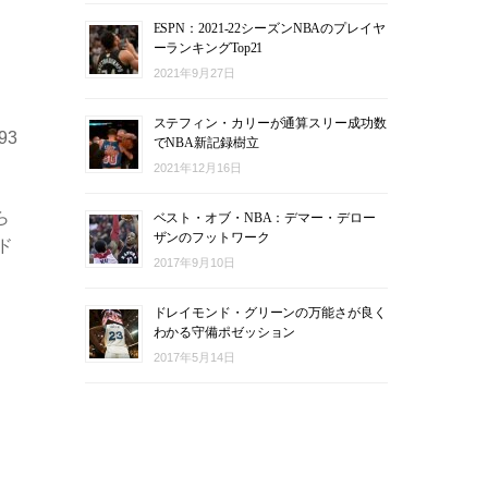
ESPN：2021-22シーズンNBAのプレイヤ
ーランキングTop21
2021年9月27日
ステフィン・カリーが通算スリー成功数
93
でNBA新記録樹立
2021年12月16日
ら
ベスト・オブ・NBA：デマー・デロー
ザンのフットワーク
ド
2017年9月10日
ドレイモンド・グリーンの万能さが良く
わかる守備ポゼッション
2017年5月14日