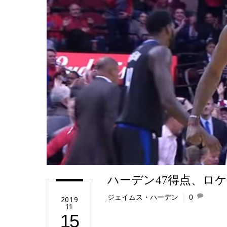
e
ハーデン47得点、ロ
ジェイムス・ハーデン
0
2019
11
15