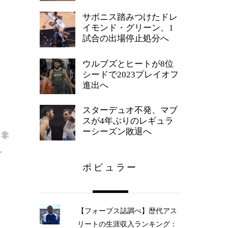
サボニス踏みつけたドレ
イモンド・グリーン、1
試合の出場停止処分へ
ウルブズとヒートが8位
シードで2023プレイオフ
進出へ
スターデュオ不発、マブ
スが4年ぶりのレギュラ
ーシーズン敗退へ
う非
え
ポピュラー
【フォーブス誌調べ】歴代アス
リートの生涯収入ランキング：