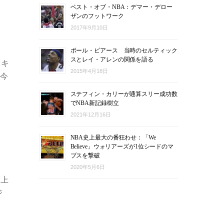
ベスト・オブ・NBA：デマー・デロー
ザンのフットワーク
2017年9月10日
ポール・ピアース 当時のセルティック
スとレイ・アレンの関係を語る
・キ
2015年4月18日
、今
ステフィン・カリーが通算スリー成功数
でNBA新記録樹立
2021年12月16日
NBA史上最大の番狂わせ：「We
Believe」ウォリアーズが1位シードのマ
ブスを撃破
2020年5月6日
を上
ジ