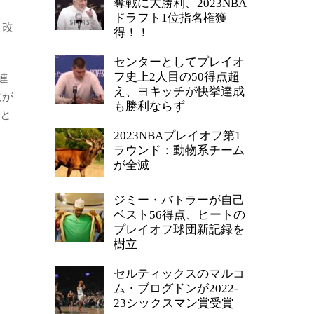
奪戦に大勝利、2023NBA
ドラフト1位指名権獲
く改
得！！
センターとしてプレイオ
フ史上2人目の50得点超
連
え、ヨキッチが快挙達成
火が
も勝利ならず
こと
2023NBAプレイオフ第1
ラウンド：動物系チーム
が全滅
ジミー・バトラーが自己
ベスト56得点、ヒートの
プレイオフ球団新記録を
樹立
セルティックスのマルコ
ム・ブログドンが2022-
23シックスマン賞受賞