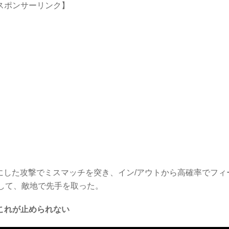
スポンサーリンク】
にした攻撃でミスマッチを突き、イン/アウトから高確率でフィ
アして、敵地で先手を取った。
これが止められない