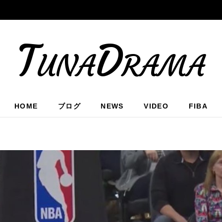
TunaDrama
HOME
ブログ
NEWS
VIDEO
FIBA