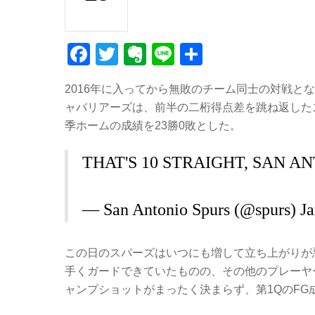
F
T
E
Li
共
a
wi
v
n
有
2016年に入ってから無敗のチーム同士の対戦と
c
tt
er
e
ャバリアーズは、前半の二桁得点差を跳ね返したス
e
er
n
季ホームの成績を23勝0敗とした。
b
ot
THAT'S 10 STRAIGHT, SAN A
o
e
o
k
— San Antonio Spurs (@spurs)
J
この日のスパーズはいつにも増して立ち上がりが
手くガードできていたものの、その他のプレーヤ
ャンプショットがまったく決まらず、第1QのFG