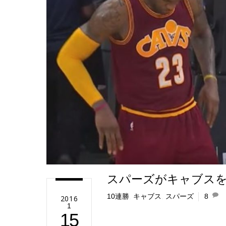
e
スパーズがキャブスを
10連勝
,
キャブス
,
スパーズ
8
2016
1
15