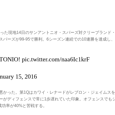
なった現地14日のサンアントニオ・スパーズ対クリーブランド
パーズが99-95で勝利。6シーズン連続での10連勝を達成し
NTONIO!
pic.twitter.com/naa6Ic1krF
anuary 15, 2016
悪かった。第1Qはカワイ・レナードがレブロン・ジェイムス
ーがディフェンスで常に1歩遅れていた印象。オフェンスでも
成功率が40%と苦戦する。