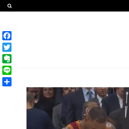
F
a
T
c
w
E
e
i
v
L
b
t
e
i
o
共
t
r
n
o
有
e
n
e
k
r
o
t