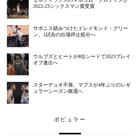
2022-23シックスマン賞受賞
サボニス踏みつけたドレイモンド・グリー
ン、1試合の出場停止処分へ
ウルブズとヒートが8位シードで2023プレイ
オフ進出へ
スターデュオ不発、マブスが4年ぶりのレギ
ュラーシーズン敗退へ
ポピュラー