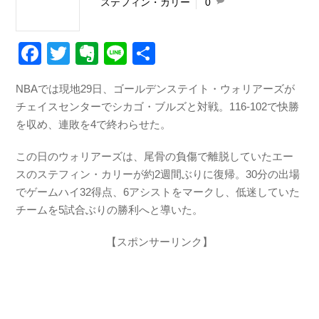
ステフィン・カリー
0
F
T
E
Li
共
a
wi
v
n
有
NBAでは現地29日、ゴールデンステイト・ウォリアーズが
c
tt
er
e
チェイスセンターでシカゴ・ブルズと対戦。116-102で快勝
e
er
n
を収め、連敗を4で終わらせた。
b
ot
この日のウォリアーズは、尾骨の負傷で離脱していたエー
o
e
スのステフィン・カリーが約2週間ぶりに復帰。30分の出場
o
でゲームハイ32得点、6アシストをマークし、低迷していた
k
チームを5試合ぶりの勝利へと導いた。
【スポンサーリンク】