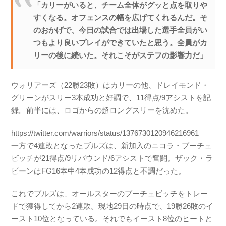
「カリーがいると、チーム全体がグッと点を取りや
すくなる。オフェンスの幅を広げてくれるんだ。そ
のおかげで、今日の試合では出場した選手全員がい
つもより良いプレイができていたと思う。全員がカ
リーの後に続いた。それこそがステフの影響力だ」
ウォリアーズ（22勝23敗）はカリーの他、ドレイモンド・
グリーンがスリー3本成功と好調で、11得点/9アシストを記
録。前半には、ロゴからの超ロングスリーを沈めた。
https://twitter.com/warriors/status/1376730120946216961
一方で4連敗となったブルズは、新加入のニコラ・ブーチェ
ビッチが21得点/9リバウンド/6アシストで奮闘。ザック・ラ
ビーンはFG16本中4本成功の12得点と不調だった。
これでブルズは、オールスターのブーチェビッチをトレー
ドで獲得してから2連敗。現地29日の時点で、19勝26敗のイ
ースト10位となっている。それでもイースト8位のヒートと