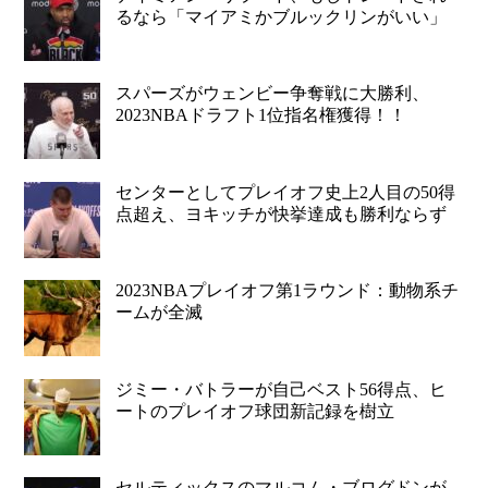
るなら「マイアミかブルックリンがいい」
スパーズがウェンビー争奪戦に大勝利、
2023NBAドラフト1位指名権獲得！！
センターとしてプレイオフ史上2人目の50得
点超え、ヨキッチが快挙達成も勝利ならず
2023NBAプレイオフ第1ラウンド：動物系チ
ームが全滅
ジミー・バトラーが自己ベスト56得点、ヒ
ートのプレイオフ球団新記録を樹立
セルティックスのマルコム・ブログドンが