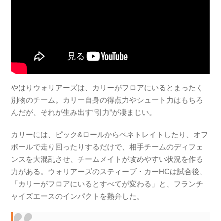
やはりウォリアーズは、カリーがフロアにいるとまったく
別物のチーム。カリー自身の得点力やシュート力はもちろ
んだが、それが生み出す“引力”が凄まじい。
カリーには、ピック&ロールからペネトレイトしたり、オフ
ボールで走り回ったりするだけで、相手チームのディフェ
ンスを大混乱させ、チームメイトが攻めやすい状況を作る
力がある。ウォリアーズのスティーブ・カーHCは試合後、
「カリーがフロアにいるとすべてが変わる」と、フランチ
ャイズエースのインパクトを熱弁した。