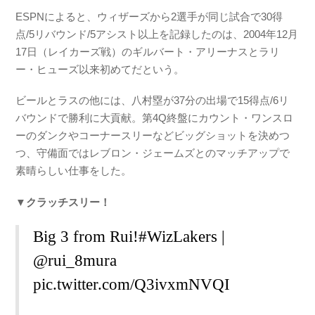
ESPNによると、ウィザーズから2選手が同じ試合で30得
点/5リバウンド/5アシスト以上を記録したのは、2004年12月
17日（レイカーズ戦）のギルバート・アリーナスとラリ
ー・ヒューズ以来初めてだという。
ビールとラスの他には、八村塁が37分の出場で15得点/6リ
バウンドで勝利に大貢献。第4Q終盤にカウント・ワンスロ
ーのダンクやコーナースリーなどビッグショットを決めつ
つ、守備面ではレブロン・ジェームズとのマッチアップで
素晴らしい仕事をした。
▼クラッチスリー！
Big 3 from Rui!
#WizLakers
|
@rui_8mura
pic.twitter.com/Q3ivxmNVQI