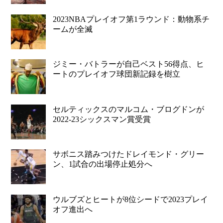
2023NBAプレイオフ第1ラウンド：動物系チ
ームが全滅
ジミー・バトラーが自己ベスト56得点、ヒ
ートのプレイオフ球団新記録を樹立
セルティックスのマルコム・ブログドンが
2022-23シックスマン賞受賞
サボニス踏みつけたドレイモンド・グリー
ン、1試合の出場停止処分へ
ウルブズとヒートが8位シードで2023プレイ
オフ進出へ