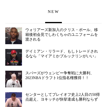
NEW
ウォリアーズ新加入のクリス・ポール、移
籍後初会見でしわくちゃのユニフォームを
渡される
デイミアン・リラード、もしトレードされ
るなら「マイアミかブルックリンがいい」
スパーズがウェンビー争奪戦に大勝利、
2023NBAドラフト1位指名権獲得！！
センターとしてプレイオフ史上2人目の50得
点超え、ヨキッチが快挙達成も勝利ならず