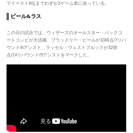
でイースト8位までわずか2ゲーム差に迫っている。
ビール&ラス
この日の試合では、ウィザーズのオールスター・バックコ
ートコンビが大活躍。ブラッドリー・ビールが33得点/7リバ
ウンド/6アシスト、ラッセル・ウェストブルックが32得
点/14リバウンド/9アシストをマークした。