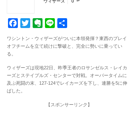
ウィザーズ
0
F
T
E
Li
共
a
wi
v
n
有
ワシントン・ウィザーズがついに本領発揮？東西のプレイ
c
tt
er
e
オフチームを立て続けに撃破と、完全に勢いに乗ってい
e
er
n
る。
b
ot
ウィザーズは現地22日、昨季王者のロサンゼルス・レイカ
o
e
ーズとステイプルズ・センターで対戦。オーバータイムに
o
及ぶ死闘の末、127-124でレイカーズを下し、連勝を5に伸
k
ばした。
【スポンサーリンク】