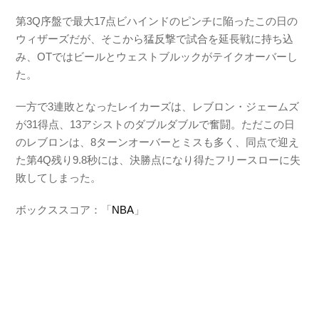
第3Q序盤で最大17点ビハインドのピンチに陥ったこの日の
ウィザーズだが、そこから猛反撃で試合を延長戦に持ち込
み、OTではビールとウェストブルックがテイクオーバーし
た。
一方で3連敗となったレイカーズは、レブロン・ジェームズ
が31得点、13アシストのダブルダブルで奮闘。ただこの日
のレブロンは、8ターンオーバーとミスも多く、同点で迎え
た第4Q残り9.8秒には、決勝点になり得たフリースローに失
敗してしまった。
ボックススコア：「
NBA
」