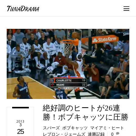
TunaDrama
絶好調のヒートが26連
勝！ボブキャッツに圧勝
2013
3
スパーズ
,
ボブキャッツ
,
マイアミ・ヒート
,
25
レブロン・ジェームズ
,
連勝記録
0