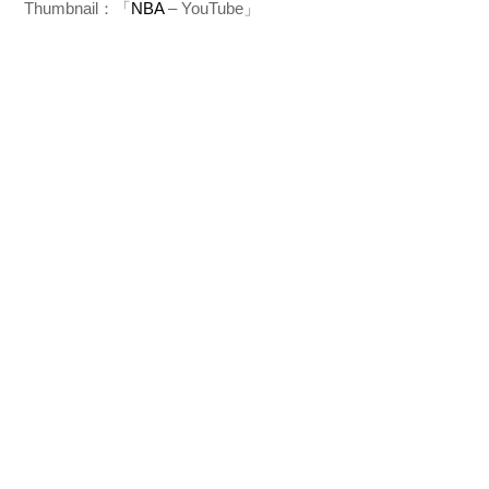
Thumbnail：「
NBA
– YouTube」