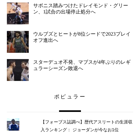
サボニス踏みつけたドレイモンド・グリー
ン、1試合の出場停止処分へ
ウルブズとヒートが8位シードで2023プレイ
オフ進出へ
スターデュオ不発、マブスが4年ぶりのレギ
ュラーシーズン敗退へ
ポピュラー
【フォーブス誌調べ】歴代アスリートの生涯収
入ランキング： ジョーダンが今なお1位