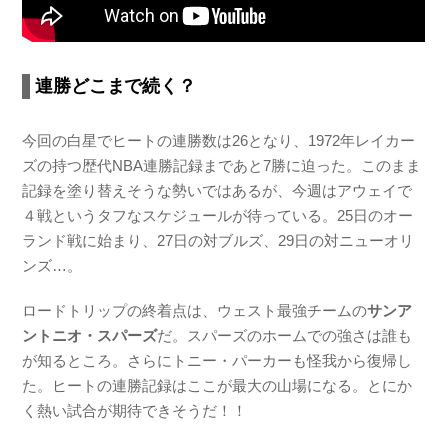
連勝どこまで続く？
今回の白星でヒートの連勝数は26となり、1972年レイカー
ズの持つ歴代NBA連勝記録まであと7勝に迫った。このまま
記録を塗り替えそうな勢いではあるが、今週はアウェイで
４戦というタフなスケジュールが待っている。25日のオー
ランド戦に始まり、27日の対ブルズ、29日の対ニューオリ
ンズ…。
ロードトリップの終着点は、ウェスト最強チームの
サンア
ントニオ・スパーズ
だ。スパーズのホームでの強さは誰も
が知るところ。さらにトニー・パーカーも怪我から復帰し
た。ヒートの連勝記録はここが最大の山場になる。とにか
く熱い試合が期待できそうだ！！