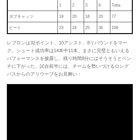
1
2
3
4
Totla
ボブキャッツ
19
20
18
20
77
ヒート
23
24
25
36
109
レブロンは32ポイント、10アシスト、8リバウンドをマー
ク。シュート成功率は14本中11本。まさに完璧ともいえる
パフォーマンスを披露し、残り時間8分にはそうそうとベン
チに下がった。試合前半には、チームを勢いづけるロング
パスからのアリウープをお見舞い：