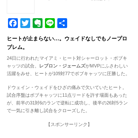
F
T
E
Li
共
a
wi
v
n
有
ヒートが止まらない…。ウェイドなしでもノープロ
c
tt
er
e
ブレム。
e
er
n
24日に行われたマイアミ・ヒート対シャーロット・ボブキ
b
ot
ャッツの試合。
レブロン・ジェームズ
がMVPにふさわしい
o
e
活躍をみせ、ヒートが109対77でボブキャッツに圧勝した。
o
ドウェイン・ウェイドをひざの痛みで欠いていたヒート。
k
試合序盤はボブキャッツに11点リードを許す場面もあった
が、前半の31対6のランで逆転に成功し、後半の26対5ラン
で一気に引き離し試合をクローズした。
【スポンサーリンク】