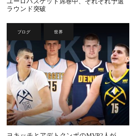
ユーロバスケット席巻中、それぞれ予選
ラウンド突破
ブログ
,
世界
ヨキッチとアデトクンボのMVP2人が