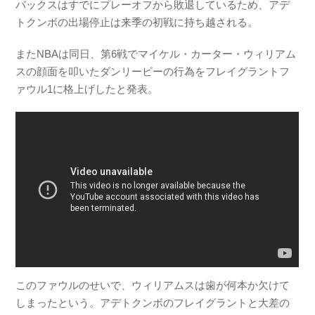
バックスはすでにプレーオフから敗退しているため、アデ
トクンボの出場停止は来季の初戦に持ち越される。
またNBAは同日、第6戦でマイケル・カーター・ウィリアム
スの顔面を叩いたダンリービーの行為をフレイグラントフ
ァウル1に格上げしたと発表。
このファウルのせいで、ウィリアムスは歯が何本か欠けて
しまったという。アデトクンボのフレイグラントと大差の