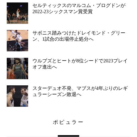
セルティックスのマルコム・ブログドンが
2022-23シックスマン賞受賞
サボニス踏みつけたドレイモンド・グリー
ン、1試合の出場停止処分へ
ウルブズとヒートが8位シードで2023プレイ
オフ進出へ
スターデュオ不発、マブスが4年ぶりのレギ
ュラーシーズン敗退へ
ポピュラー