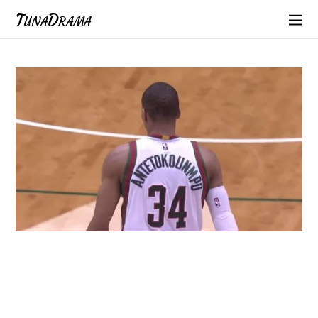
TunaDrama