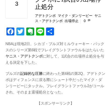
3
止処分
アデトクンボ
,
マイク・ダンリービー
,
ヤニ
ス・アデトクンボ
,
出場停止
0
F
T
E
Li
共
a
wi
v
n
有
NBAは現地2日、シカゴ・ブルズ対ミルウォーキー・バック
c
tt
er
e
スのシリーズ第6戦でフレイグラントファウルをはたらいた
e
er
n
ヤニス・アデトクンボ
に対して、1試合の出場停止処分を与
b
ot
える決定を下した。
o
e
ブルズの
記録的な圧勝
に終わった第6戦の第2Q、アデトクン
o
ボはディフェンスに戻る際にシュート中だったマイク・ダ
k
ンリービーにタックル。フレイグラントファウル2がコール
され、そのまま退場処分となった。
【スポンサーリンク】