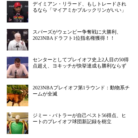
デイミアン・リラード、もしトレードされ
るなら「マイアミかブルックリンがいい」
スパーズがウェンビー争奪戦に大勝利、
2023NBAドラフト1位指名権獲得！！
センターとしてプレイオフ史上2人目の50得
点超え、ヨキッチが快挙達成も勝利ならず
2023NBAプレイオフ第1ラウンド：動物系チ
ームが全滅
ジミー・バトラーが自己ベスト56得点、ヒ
ートのプレイオフ球団新記録を樹立