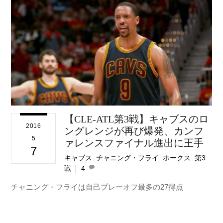
【CLE-ATL第3戦】キャブスのロ
2016
ングレンジが再び爆発、カンフ
5
ァレンスファイナル進出に王手
7
キャブス
,
チャニング・フライ
,
ホークス
,
第3
戦
4
チャニング・フライは自己プレーオフ最多の27得点