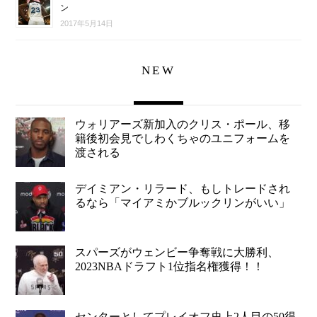
ン
2017年5月14日
NEW
ウォリアーズ新加入のクリス・ポール、移
籍後初会見でしわくちゃのユニフォームを
渡される
デイミアン・リラード、もしトレードされ
るなら「マイアミかブルックリンがいい」
スパーズがウェンビー争奪戦に大勝利、
2023NBAドラフト1位指名権獲得！！
センターとしてプレイオフ史上2人目の50得