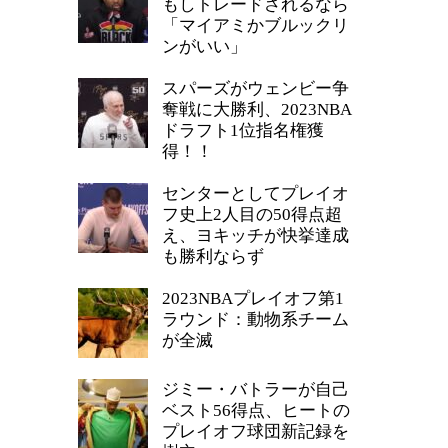
もしトレードされるなら
「マイアミかブルックリ
ンがいい」
スパーズがウェンビー争
奪戦に大勝利、2023NBA
ドラフト1位指名権獲
得！！
センターとしてプレイオ
フ史上2人目の50得点超
え、ヨキッチが快挙達成
も勝利ならず
2023NBAプレイオフ第1
ラウンド：動物系チーム
が全滅
ジミー・バトラーが自己
ベスト56得点、ヒートの
プレイオフ球団新記録を