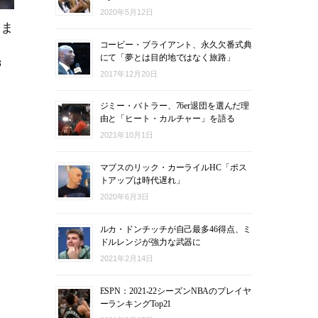
2020年5月12日
ンま
コービー・ブライアント、永久欠番式典
にて「夢とは目的地ではなく旅路」
3
2017年12月20日
ジミー・バトラー、76er退団を選んだ理
由と「ヒート・カルチャー」を語る
2021年10月1日
マブスのリック・カーライルHC「ポス
トアップは時代遅れ」
2020年6月3日
ルカ・ドンチッチが自己最多46得点、ミ
ドルレンジが強力な武器に
2021年2月14日
ESPN：2021-22シーズンNBAのプレイヤ
ーランキングTop21