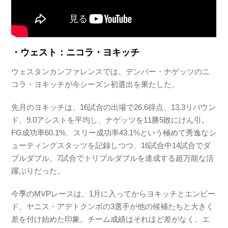
・ウェスト：ニコラ・ヨキッチ
ウェスタンカンファレンスでは、デンバー・ナゲッツのニ
コラ・ヨキッチが今シーズン初選出を果たした。
先月のヨキッチは、16試合の出場で26.6得点、13.3リバウン
ド、9.0アシストを平均し、ナゲッツを11勝5敗にけん引。
FG成功率60.1%、スリー成功率43.1%という極めて秀逸なシ
ューティングスタッツを記録しつつ、16試合中14試合でダ
ブルダブル、7試合でトリプルダブルを達成する超万能な活
躍ぶりだった。
今季のMVPレースは、1月に入ってからヨキッチとエンビー
ド、ヤニス・アデトクンボの3選手が他の候補たちと大きく
差を付け始めた印象。チーム成績はそれほど差がなく、エ