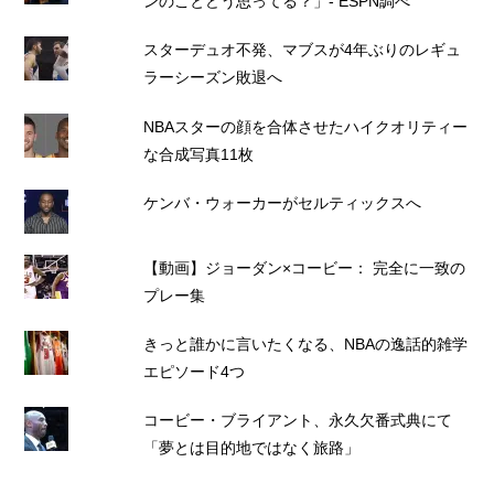
ンのことどう思ってる？」- ESPN調べ
スターデュオ不発、マブスが4年ぶりのレギュ
ラーシーズン敗退へ
NBAスターの顔を合体させたハイクオリティー
な合成写真11枚
ケンバ・ウォーカーがセルティックスへ
【動画】ジョーダン×コービー： 完全に一致の
プレー集
きっと誰かに言いたくなる、NBAの逸話的雑学
エピソード4つ
コービー・ブライアント、永久欠番式典にて
「夢とは目的地ではなく旅路」