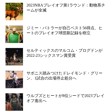
2023NBAプレイオフ第1ラウンド：動物系チ
ームが全滅
ジミー・バトラーが自己ベスト56得点、ヒ
ートのプレイオフ球団新記録を樹立
セルティックスのマルコム・ブログドンが
2022-23シックスマン賞受賞
サボニス踏みつけたドレイモンド・グリー
ン、1試合の出場停止処分へ
ウルブズとヒートが8位シードで2023プレイ
オフ進出へ