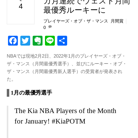
カ月連続でウェスト月間
4
最優秀ルーキーに
プレイヤーズ・オブ・ザ・マンス
,
月間賞
0
F
T
E
Li
共
a
wi
v
n
有
NBAでは現地2月2日、2022年1月のプレイヤーズ・オブ・
c
tt
er
e
ザ・マンス（月間最優秀選手）、並びにルーキー・オブ・
e
er
n
ザ・マンス（月間最優秀新人選手）の受賞者が発表され
b
ot
た。
o
e
1月の最優秀選手
o
k
The Kia NBA Players of the Month
for January!
#KiaPOTM