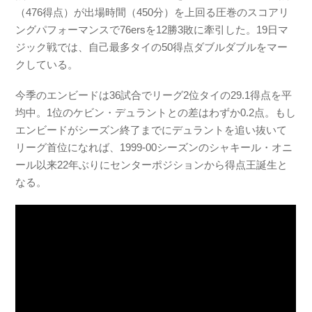
（476得点）が出場時間（450分）を上回る圧巻のスコアリ
ングパフォーマンスで76ersを12勝3敗に牽引した。19日マ
ジック戦では、自己最多タイの50得点ダブルダブルをマー
クしている。
今季のエンビードは36試合でリーグ2位タイの29.1得点を平
均中。1位のケビン・デュラントとの差はわずか0.2点。もし
エンビードがシーズン終了までにデュラントを追い抜いて
リーグ首位になれば、1999-00シーズンのシャキール・オニ
ール以来22年ぶりにセンターポジションから得点王誕生と
なる。