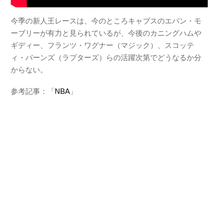
今季の新人王レースは、今のところキャブスのエバン・モ
ーブリーが有力と見られているが、今後のカニングハムや
ギディー、フランツ・ワグナー（マジック）、スコッテ
ィ・バーンズ（ラプターズ）らの活躍次第でどうなるか分
からない。
参考記事：「
NBA
」