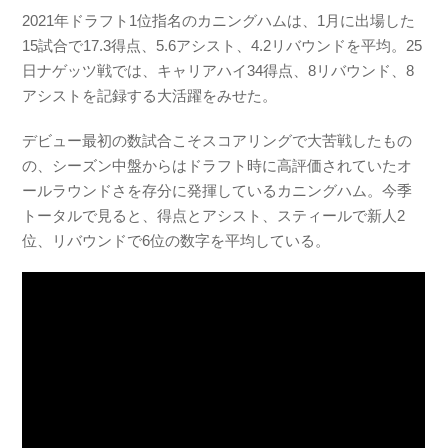
2021年ドラフト1位指名のカニングハムは、1月に出場した
15試合で17.3得点、5.6アシスト、4.2リバウンドを平均。25
日ナゲッツ戦では、キャリアハイ34得点、8リバウンド、8
アシストを記録する大活躍をみせた。
デビュー最初の数試合こそスコアリングで大苦戦したもの
の、シーズン中盤からはドラフト時に高評価されていたオ
ールラウンドさを存分に発揮しているカニングハム。今季
トータルで見ると、得点とアシスト、スティールで新人2
位、リバウンドで6位の数字を平均している。