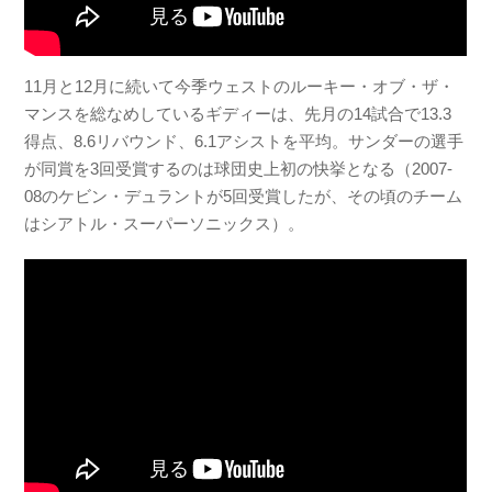
11月と12月に続いて今季ウェストのルーキー・オブ・ザ・
マンスを総なめしているギディーは、先月の14試合で13.3
得点、8.6リバウンド、6.1アシストを平均。サンダーの選手
が同賞を3回受賞するのは球団史上初の快挙となる（2007-
08のケビン・デュラントが5回受賞したが、その頃のチーム
はシアトル・スーパーソニックス）。