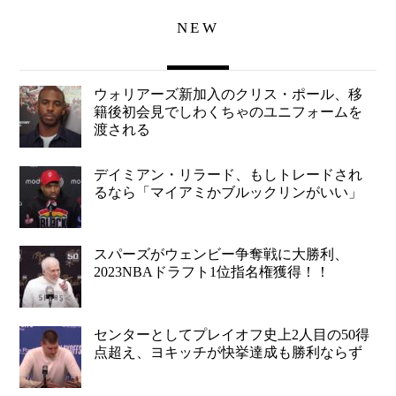
NEW
ウォリアーズ新加入のクリス・ポール、移
籍後初会見でしわくちゃのユニフォームを
渡される
デイミアン・リラード、もしトレードされ
るなら「マイアミかブルックリンがいい」
スパーズがウェンビー争奪戦に大勝利、
2023NBAドラフト1位指名権獲得！！
センターとしてプレイオフ史上2人目の50得
点超え、ヨキッチが快挙達成も勝利ならず