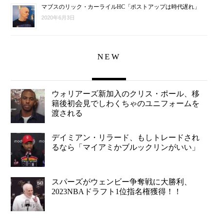
マブスのリック・カーライルHC「ポストアップは時代遅れ」
2020年6月3日
NEW
ウォリアーズ新加入のクリス・ポール、移
籍後初会見でしわくちゃのユニフォームを
渡される
デイミアン・リラード、もしトレードされ
るなら「マイアミかブルックリンがいい」
スパーズがウェンビー争奪戦に大勝利、
2023NBAドラフト1位指名権獲得！！