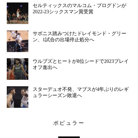
セルティックスのマルコム・ブログドンが
2022-23シックスマン賞受賞
サボニス踏みつけたドレイモンド・グリー
ン、1試合の出場停止処分へ
ウルブズとヒートが8位シードで2023プレイ
オフ進出へ
スターデュオ不発、マブスが4年ぶりのレギ
ュラーシーズン敗退へ
ポピュラー