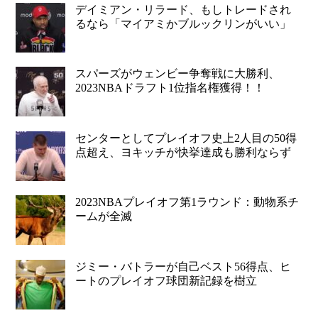
デイミアン・リラード、もしトレードされ
るなら「マイアミかブルックリンがいい」
スパーズがウェンビー争奪戦に大勝利、
2023NBAドラフト1位指名権獲得！！
センターとしてプレイオフ史上2人目の50得
点超え、ヨキッチが快挙達成も勝利ならず
2023NBAプレイオフ第1ラウンド：動物系チ
ームが全滅
ジミー・バトラーが自己ベスト56得点、ヒ
ートのプレイオフ球団新記録を樹立