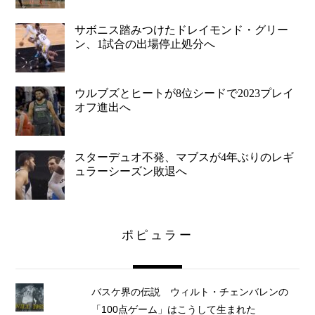
サボニス踏みつけたドレイモンド・グリー
ン、1試合の出場停止処分へ
ウルブズとヒートが8位シードで2023プレイ
オフ進出へ
スターデュオ不発、マブスが4年ぶりのレギ
ュラーシーズン敗退へ
ポピュラー
バスケ界の伝説 ウィルト・チェンバレンの
「100点ゲーム」はこうして生まれた