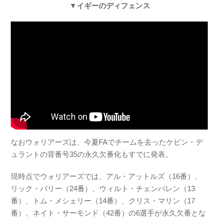
▼イギーのディフェンス
なおウォリアーズは、今夏FAでチームを去ったケビン・デ
ュラントの背番号35の永久欠番化もすでに発表。
現時点でウォリアーズでは、アル・アットルズ（16番）、
リック・バリー（24番）、ウィルト・チェンバレン（13
番）、トム・メシェリー（14番）、クリス・マリン（17
番）、ネイト・サーモンド（42番）の6選手が永久欠番とな