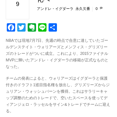
9
アンドレ・イグダーラ
,
永久欠番
0
F
T
E
Li
共
a
wi
v
n
有
NBAでは現地7月7日、先週の時点で合意に達していたゴー
c
tt
er
e
ルデンステイト・ウォリアーズとメンフィス・グリズリー
e
er
n
ズのトレードがついに成立。これにより、2015ファイナル
b
ot
MVPに輝いたアンドレ・イグダーラの移籍が正式なものと
なった。
o
e
o
チームの発表によると、ウォリアーズはイグダーラと保護
k
付きのドラフト1巡目指名権を放出し、グリズリーズからジ
ュリアン・ウォッシュバーンを獲得。これはサラリーキャ
ップ調整のためのトレードで、空いたスペースを使ってデ
ィアンジェロ・ラッセルをサイン&トレードでチームに迎え
る。