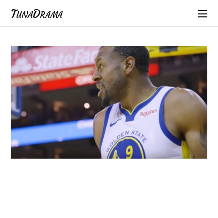
TunaDrama