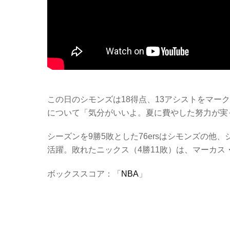
この日のシモンズは18得点、13アシストをマー
について「気分がいいよ。夏に費やした努力が実
シーズンを9勝5敗とした76ersはシモンズの他
活躍。敗れたニックス（4勝11敗）は、マーカス・
ボックススコア：「
NBA
」