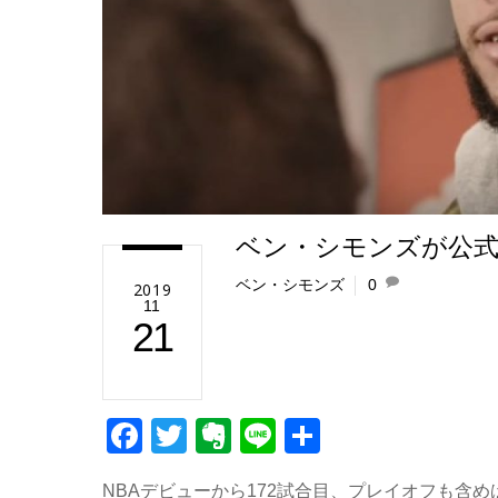
ベン・シモンズが公
ベン・シモンズ
0
2019
11
21
F
T
E
Li
共
a
wi
v
n
有
NBAデビューから172試合目、プレイオフも含