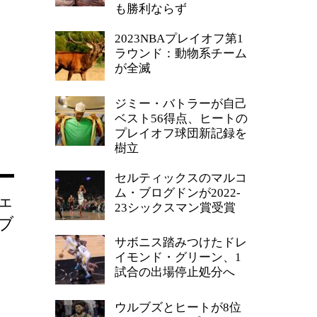
も勝利ならず
2023NBAプレイオフ第1
ラウンド：動物系チーム
が全滅
ジミー・バトラーが自己
ベスト56得点、ヒートの
プレイオフ球団新記録を
樹立
セルティックスのマルコ
ム・ブログドンが2022-
ェ
23シックスマン賞受賞
ブ
サボニス踏みつけたドレ
イモンド・グリーン、1
試合の出場停止処分へ
ウルブズとヒートが8位