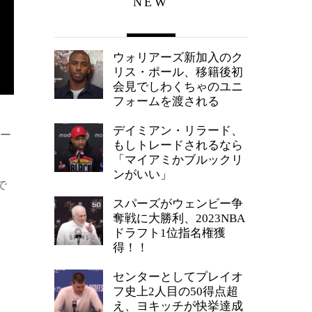
NEW
ウォリアーズ新加入のク
リス・ポール、移籍後初
会見でしわくちゃのユニ
フォームを渡される
デイミアン・リラード、
リー
もしトレードされるなら
「マイアミかブルックリ
ンがいい」
で
スパーズがウェンビー争
奪戦に大勝利、2023NBA
ドラフト1位指名権獲
得！！
センターとしてプレイオ
フ史上2人目の50得点超
え、ヨキッチが快挙達成