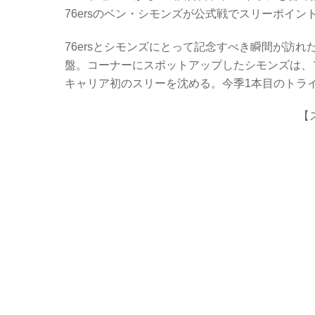
c
tt
er
e
76ersのベン・シモンズが公式戦でスリーポイ
e
er
n
b
ot
76ersとシモンズにとって記念すべき瞬間が訪れ
盤。コーナーにスポットアップしたシモンズは、
o
e
キャリア初のスリーを沈める。今季1本目のトラ
o
k
【