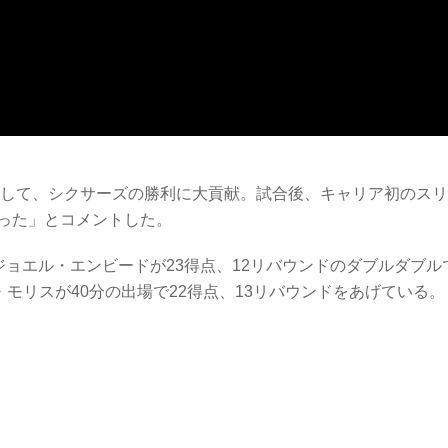
クして、シクサーズの勝利に大貢献。試合後、キャリア初のス
った」とコメントした。
、ジョエル・エンビードが23得点、12リバウンドのダブルダブル
モリスが40分の出場で22得点、13リバウンドをあげている。