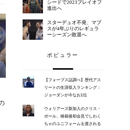
シードで2023プレイオフ
進出へ
スターデュオ不発、マブ
スが4年ぶりのレギュラ
ーシーズン敗退へ
ポピュラー
【フォーブス誌調べ】歴代アス
ナ
リートの生涯収入ランキング：
、
ジョーダンが今なお1位
の
ウォリアーズ新加入のクリス・
ポール、移籍後初会見でしわく
ちゃのユニフォームを渡される