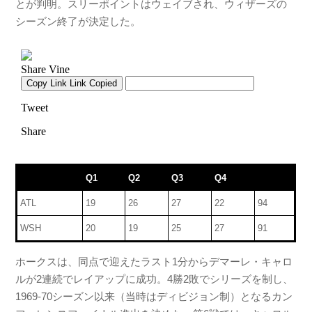
とが判明。スリーポイントはウェイブされ、ウィザーズの
シーズン終了が決定した。
Q1
Q2
Q3
Q4
ATL
19
26
27
22
94
WSH
20
19
25
27
91
ホークスは、同点で迎えたラスト1分からデマーレ・キャロ
ルが2連続でレイアップに成功。4勝2敗でシリーズを制し、
1969-70シーズン以来（当時はディビジョン制）となるカン