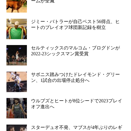
ームが全滅
ジミー・バトラーが自己ベスト56得点、ヒ
ートのプレイオフ球団新記録を樹立
セルティックスのマルコム・ブログドンが
2022-23シックスマン賞受賞
サボニス踏みつけたドレイモンド・グリー
ン、1試合の出場停止処分へ
ウルブズとヒートが8位シードで2023プレイ
オフ進出へ
スターデュオ不発、マブスが4年ぶりのレギ