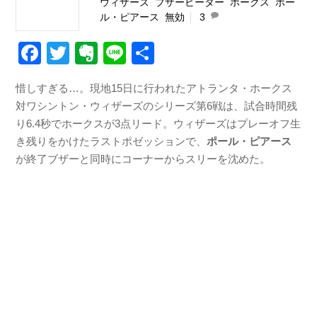
ウィザーズ
,
ブザービーター
,
ホークス
,
ポー
ル・ピアース
,
無効
3
F
T
E
Li
共
a
wi
v
n
有
惜しすぎる…。現地15日に行われたアトランタ・ホークス
c
tt
er
e
対ワシントン・ウィザーズのシリーズ第6戦は、試合時間残
e
er
n
り6.4秒でホークスが3点リード。ウィザーズはプレーオフ生
b
ot
き残りをかけたラストポゼッションで、
ポール・ピアース
が終了ブザーと同時にコーナーからスリーを沈めた。
o
e
o
k