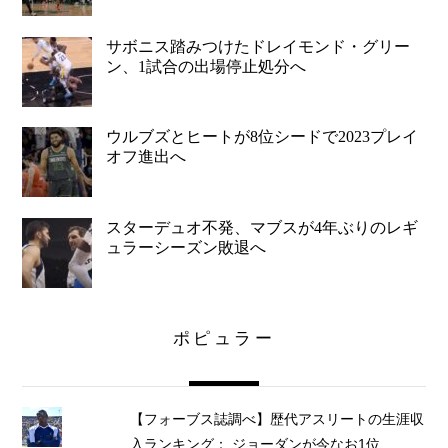
サボニス踏みつけたドレイモンド・グリー
ン、1試合の出場停止処分へ
ウルブズとヒートが8位シードで2023プレイ
オフ進出へ
スターデュオ不発、マブスが4年ぶりのレギ
ュラーシーズン敗退へ
ポピュラー
【フォーブス誌調べ】歴代アスリートの生涯収
入ランキング： ジョーダンが今なお1位