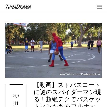
TunaDrama
【動画】ストバスコート
に謎のスパイダーマン現
2013
る！超絶テクでバスケッ
7
11
トマンたちをフルボッ