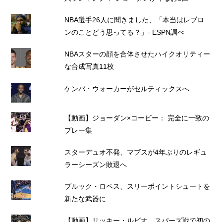
NBA選手26人に聞きました、「本当はレブロ
ンのことどう思ってる？」- ESPN調べ
NBAスターの顔を合体させたハイクオリティー
な合成写真11枚
ケンバ・ウォーカーがセルティックスへ
【動画】ジョーダン×コービー： 完全に一致の
プレー集
スターデュオ不発、マブスが4年ぶりのレギュ
ラーシーズン敗退へ
ブルック・ロペス、スリーポイントシュートを
新たな武器に
【動画】リッキー・ルビオ、スパーズ戦で初の