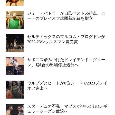
ジミー・バトラーが自己ベスト56得点、ヒ
ートのプレイオフ球団新記録を樹立
セルティックスのマルコム・ブログドンが
2022-23シックスマン賞受賞
サボニス踏みつけたドレイモンド・グリー
ン、1試合の出場停止処分へ
ウルブズとヒートが8位シードで2023プレイ
オフ進出へ
スターデュオ不発、マブスが4年ぶりのレギ
ュラーシーズン敗退へ