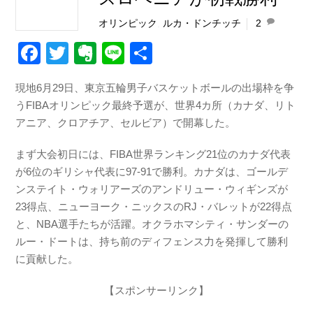
オリンピック
,
ルカ・ドンチッチ
2
F
T
E
Li
共
a
wi
v
n
有
現地6月29日、東京五輪男子バスケットボールの出場枠を争
c
tt
er
e
うFIBAオリンピック最終予選が、世界4カ所（カナダ、リト
e
er
n
アニア、クロアチア、セルビア）で開幕した。
b
ot
まず大会初日には、FIBA世界ランキング21位のカナダ代表
o
e
が6位のギリシャ代表に97-91で勝利。カナダは、ゴールデ
o
ンステイト・ウォリアーズのアンドリュー・ウィギンズが
k
23得点、ニューヨーク・ニックスのRJ・バレットが22得点
と、NBA選手たちが活躍。オクラホマシティ・サンダーの
ルー・ドートは、持ち前のディフェンス力を発揮して勝利
に貢献した。
【スポンサーリンク】