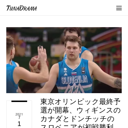
TunaDrama
東京オリンピック最終予
選が開幕、ウィギンスの
2021
カナダとドンチッチの
7
1
スロベニアが初戦勝利