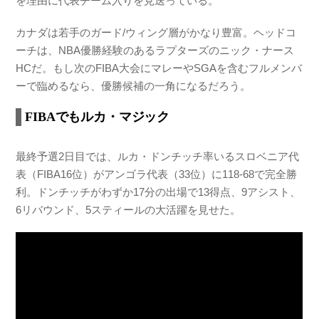
を理由に代表チーム入りを見送っている。
カナダは若手のガード/ウィング層がかなり豊富。ヘッドコ
ーチは、NBA優勝経験のあるラプターズのニック・ナース
HCだ。もし次のFIBA大会にマレーやSGAを含むフルメンバ
ーで臨めるなら、優勝候補の一角になるだろう。
FIBAでもルカ・マジック
最終予選2日目では、ルカ・ドンチッチ率いるスロベニア代
表（FIBA16位）がアンゴラ代表（33位）に118-68で完全勝
利。ドンチッチがわずか17分の出場で13得点、9アシスト、
6リバウンド、5スティールの大活躍を見せた。