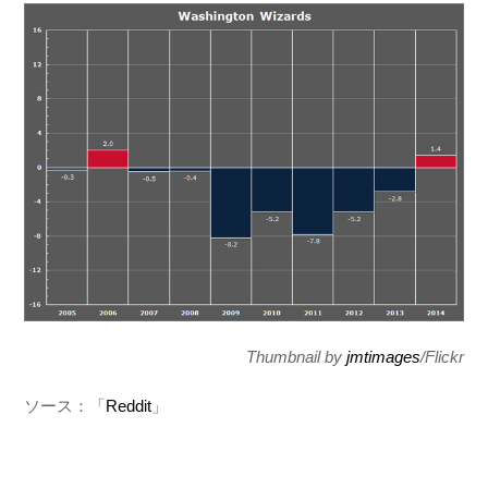
Thumbnail by
jmtimages
/Flickr
ソース：「
Reddit
」