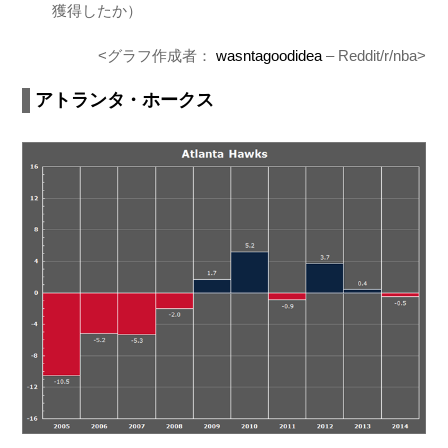
獲得したか）
<グラフ作成者：
wasntagoodidea
– Reddit/r/nba>
アトランタ・ホークス