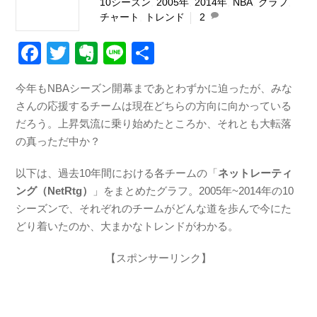
10シーズン
,
2005年
,
2014年
,
NBA
,
グラフ
,
チャート
,
トレンド
2
F
T
E
Li
共
a
wi
v
n
有
今年もNBAシーズン開幕まであとわずかに迫ったが、みな
c
tt
er
e
さんの応援するチームは現在どちらの方向に向かっている
e
er
n
だろう。上昇気流に乗り始めたところか、それとも大転落
b
ot
の真っただ中か？
o
e
以下は、過去10年間における
各チームの「
ネットレーティ
o
ング（NetRtg）
」をまとめたグラフ
。2005年~2014年の10
k
シーズンで、それぞれのチームがどんな道を歩んで今にた
どり着いたのか、大まかなトレンドがわかる。
【スポンサーリンク】