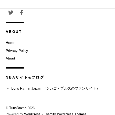
ABOUT
Home
Privacy Policy
About
NBAサイト&ブログ
Bulls Fan in Japan （シカゴ・ブルズのファンサイト）
©
TunaDrama
2026
Powered by
WordPress
•
Themify WordPress Themes