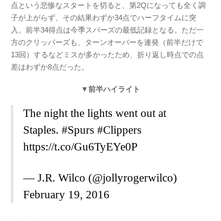
点という悲惨なスタートを切ると、第2Qになっても全く調
子が上がらず、その結果わずか34点でハーフタイムに突
入。前半34得点は今季スパーズの最低記録となる。ただ一
方のクリッパーズも、ターンオーバーを連発（前半だけで
13回）するなどミスが多かったため、折り返し時点での点
差はわずか8点だった。
▼前半ハイライト
The night the lights went out at
Staples.
#Spurs
#Clippers
https://t.co/Gu6TyEYe0P
— J.R. Wilco (@jollyrogerwilco)
February 19, 2016