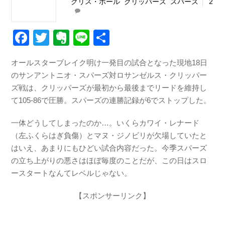
クリス・ポール
,
クリッパーズ
,
スパーズ
2
F
T
E
Li
共
a
wi
v
n
有
オールスターブレイク明け一発目の試合となった現地18日
c
tt
er
e
のサンアントニオ・スパーズ対ロサンゼルス・クリッパー
e
er
n
ズ戦は、クリッパーズが最初から最後までリードを維持し
b
ot
て105-86で圧勝。スパーズの連勝記録が6でストップした。
o
e
一体どうしてしまったのか…。いくらカワイ・レナード
o
（左ふくらはぎ負傷）とマヌ・ジノビリが欠場していたと
k
はいえ、あまりにもひどい試合内容だった。今季スパーズ
の立ち上がりの悪さはほぼ毎度のことだが、この日はスロ
ースタートなんてレベルじゃない。
【スポンサーリンク】