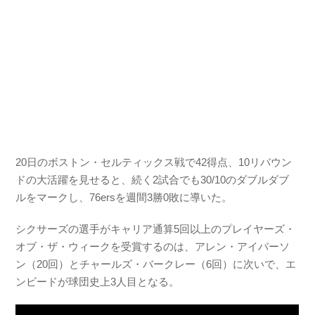
20日のボストン・セルティックス戦で42得点、10リバウン
ドの大活躍を見せると、続く2試合でも30/10のダブルダブ
ルをマークし、76ersを週間3勝0敗に導いた。
シクサーズの選手がキャリア通算5回以上のプレイヤーズ・
オブ・ザ・ウィークを受賞するのは、アレン・アイバーソ
ン（20回）とチャールズ・バークレー（6回）に次いで、エ
ンビードが球団史上3人目となる。