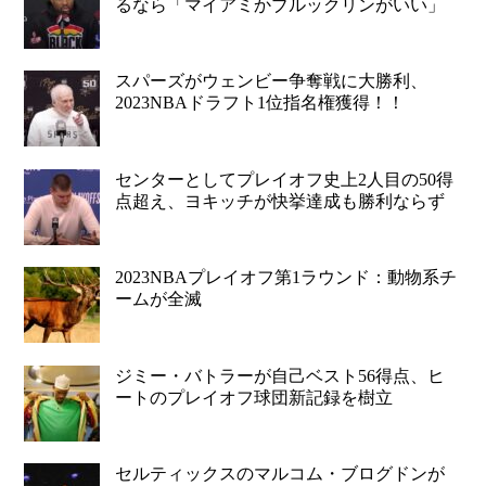
るなら「マイアミかブルックリンがいい」
スパーズがウェンビー争奪戦に大勝利、
2023NBAドラフト1位指名権獲得！！
センターとしてプレイオフ史上2人目の50得
点超え、ヨキッチが快挙達成も勝利ならず
2023NBAプレイオフ第1ラウンド：動物系チ
ームが全滅
ジミー・バトラーが自己ベスト56得点、ヒ
ートのプレイオフ球団新記録を樹立
セルティックスのマルコム・ブログドンが