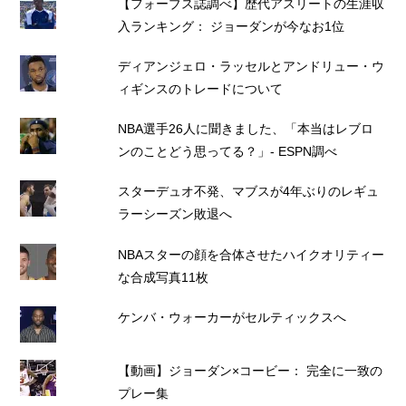
【フォーブス誌調べ】歴代アスリートの生涯収
入ランキング： ジョーダンが今なお1位
ディアンジェロ・ラッセルとアンドリュー・ウ
ィギンスのトレードについて
NBA選手26人に聞きました、「本当はレブロ
ンのことどう思ってる？」- ESPN調べ
スターデュオ不発、マブスが4年ぶりのレギュ
ラーシーズン敗退へ
NBAスターの顔を合体させたハイクオリティー
な合成写真11枚
ケンバ・ウォーカーがセルティックスへ
【動画】ジョーダン×コービー： 完全に一致の
プレー集