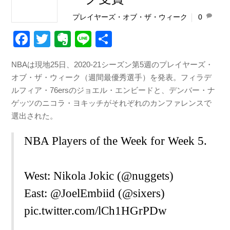
プレイヤーズ・オブ・ザ・ウィーク
0
F
T
E
Li
共
a
wi
v
n
有
NBAは現地25日、2020-21シーズン第5週のプレイヤーズ・
c
tt
er
e
オブ・ザ・ウィーク（週間最優秀選手）を発表。フィラデ
e
er
n
ルフィア・76ersのジョエル・エンビードと、デンバー・ナ
b
ot
ゲッツのニコラ・ヨキッチがそれぞれのカンファレンスで
選出された。
o
e
o
NBA Players of the Week for Week 5.
k
West: Nikola Jokic (
@nuggets
)
East:
@JoelEmbiid
(
@sixers
)
pic.twitter.com/lCh1HGrPDw