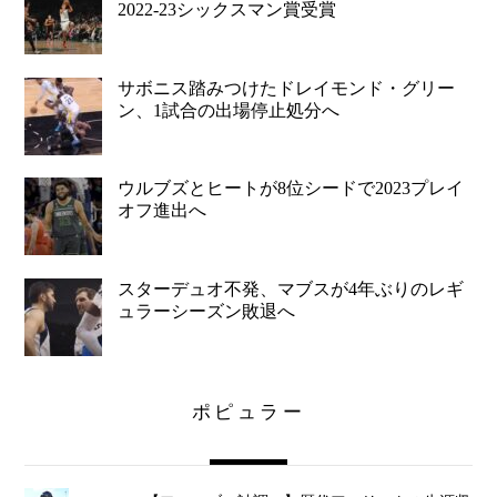
2022-23シックスマン賞受賞
サボニス踏みつけたドレイモンド・グリー
ン、1試合の出場停止処分へ
ウルブズとヒートが8位シードで2023プレイ
オフ進出へ
スターデュオ不発、マブスが4年ぶりのレギ
ュラーシーズン敗退へ
ポピュラー