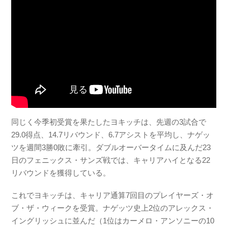
同じく今季初受賞を果たしたヨキッチは、先週の3試合で
29.0得点、14.7リバウンド、6.7アシストを平均し、ナゲッ
ツを週間3勝0敗に牽引。ダブルオーバータイムに及んだ23
日のフェニックス・サンズ戦では、キャリアハイとなる22
リバウンドを獲得している。
これでヨキッチは、キャリア通算7回目のプレイヤーズ・オ
ブ・ザ・ウィークを受賞。ナゲッツ史上2位のアレックス・
イングリッシュに並んだ（1位はカーメロ・アンソニーの10