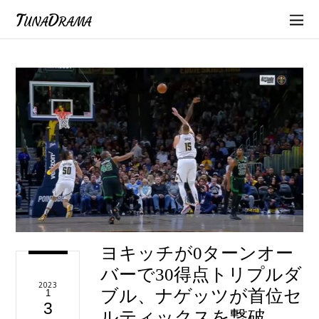
TunaDrama
ヨキッチが0ターンオー
バーで30得点トリプルダ
2023
ブル、ナゲッツが首位セ
1
3
ルティックスを撃破