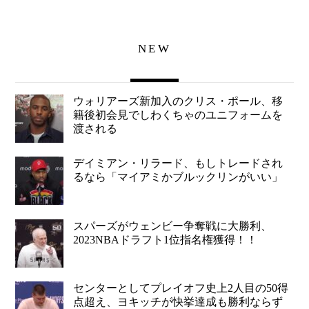
NEW
ウォリアーズ新加入のクリス・ポール、移
籍後初会見でしわくちゃのユニフォームを
渡される
デイミアン・リラード、もしトレードされ
るなら「マイアミかブルックリンがいい」
スパーズがウェンビー争奪戦に大勝利、
2023NBAドラフト1位指名権獲得！！
センターとしてプレイオフ史上2人目の50得
点超え、ヨキッチが快挙達成も勝利ならず