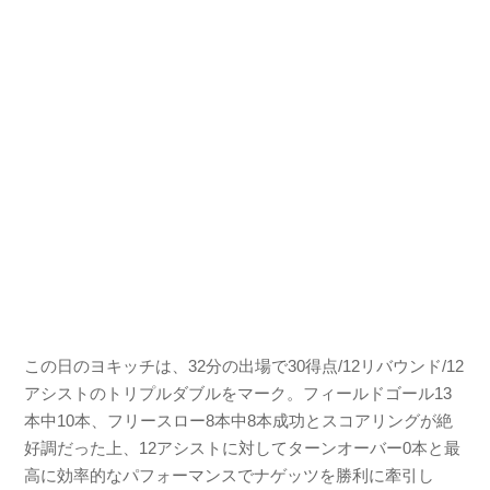
この日のヨキッチは、32分の出場で30得点/12リバウンド/12
アシストのトリプルダブルをマーク。フィールドゴール13
本中10本、フリースロー8本中8本成功とスコアリングが絶
好調だった上、12アシストに対してターンオーバー0本と最
高に効率的なパフォーマンスでナゲッツを勝利に牽引し