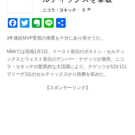
ニコラ・ヨキッチ
0
F
T
E
Li
共
a
wi
v
n
有
3年連続MVP受賞の偉業も十分にあり得そうだ。
c
tt
er
e
e
er
n
NBAでは現地1月1日、イースト首位のボストン・セルティ
b
ot
ックスとウェスト首位のデンバー・ナゲッツが激突。ニコ
ラ・ヨキッチの驚異的な大活躍により、ナゲッツが123-111
o
e
でリーグ1位のセルティックスから快勝を収めた。
o
【スポンサーリンク】
k