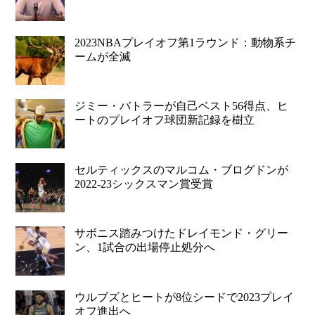
2023NBAプレイオフ第1ラウンド：動物系チ
ームが全滅
ジミー・バトラーが自己ベスト56得点、ヒ
ートのプレイオフ球団新記録を樹立
セルティックスのマルコム・ブログドンが
2022-23シックスマン賞受賞
サボニス踏みつけたドレイモンド・グリー
ン、1試合の出場停止処分へ
ウルブズとヒートが8位シードで2023プレイ
オフ進出へ