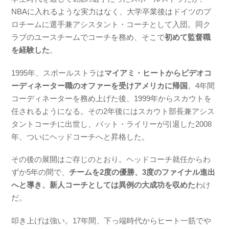
NBAに入れるような実力はなく、大学卒業後はドイツのプ
ロチームに選手兼アシスタント・コーチとして入団。同ク
ラブのユースチームでコーチを務め、そこで
初めて監督職
を経験した
。
1995年、スポールストラは
マイアミ・ヒートからビデオコ
ーディネーター職のオファーを受けアメリカに帰国
。4年間
コーディネーターを務め上げた後、1999年からスカウトを
任されるようになる。その2年後にはスカウト部長兼アシス
タントコーチに出世し、パット・ライリーが引退した2008
年、ついにヘッドコーチへと昇格した。
その後の展開はご存じのとおり。ヘッドコーチ就任からわ
ずか5年の間で、
チームを2度の優勝、3度のファイナル進出
へと導き、新人コーチとしては異例の大成功を収めた
わけ
だ。
叩き上げは強い。17年間、下っ端時代からヒート一筋でや