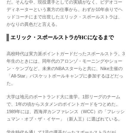
だ。そんな中、現役選手としての実績がなく、ビデオコー
ディネーターという裏方の仕事から、わずか10年余りでヘ
ッドコーチにまで出世したエリック・スポールストラは、
かなりの異色だと言える。
エリック・スポールストラがHCになるまで
高校時代は実力派ポイントガードだったスポールストラ。3
年生のときには、同年代のアロンゾ・モーニングやショー
ン・ケンプなど、未来のNBAスターらと共に、Nike主催の
「All-Star」バスケットボールキャンプに参加するほどだっ
た。
大学は地元のポートランド大に進学。1部リーグのチーム
で、1年の頃からスタメンのポイントガードをつとめた。
1989年には、西海岸カンファレンス（WCC）の「フレッシ
ュマン・オブ・ザ・イヤー」（新人王）に選ばれている。
学生時代を通して1流の選手だったスポールストラだが、