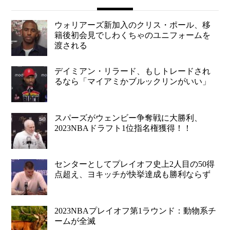
ウォリアーズ新加入のクリス・ポール、移
籍後初会見でしわくちゃのユニフォームを
渡される
デイミアン・リラード、もしトレードされ
るなら「マイアミかブルックリンがいい」
スパーズがウェンビー争奪戦に大勝利、
2023NBAドラフト1位指名権獲得！！
センターとしてプレイオフ史上2人目の50得
点超え、ヨキッチが快挙達成も勝利ならず
2023NBAプレイオフ第1ラウンド：動物系チ
ームが全滅