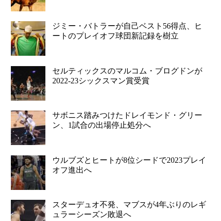
ジミー・バトラーが自己ベスト56得点、ヒ
ートのプレイオフ球団新記録を樹立
セルティックスのマルコム・ブログドンが
2022-23シックスマン賞受賞
サボニス踏みつけたドレイモンド・グリー
ン、1試合の出場停止処分へ
ウルブズとヒートが8位シードで2023プレイ
オフ進出へ
スターデュオ不発、マブスが4年ぶりのレギ
ュラーシーズン敗退へ