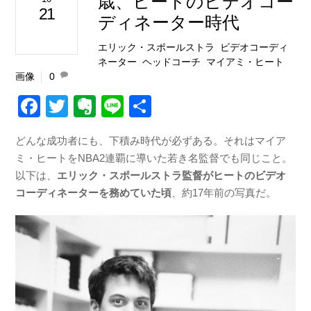
歳、ヒートのビデオコー
21
ディネーター時代
エリック・スポールストラ
,
ビデオコーディ
ネーター
,
ヘッドコーチ
,
マイアミ・ヒート
,
画像
0
F
T
E
Li
共
a
wi
v
n
有
どんな成功者にも、下積み時代が必ずある。それはマイア
c
tt
er
e
ミ・ヒートをNBA2連覇に導いた若き名監督でも同じこと。
e
er
n
以下は、
エリック・スポールストラ監督がヒートのビデオ
b
ot
コーディネーターを務めていた頃
、約17年前の写真だ。
o
e
o
k