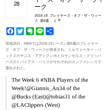
28
ーク
2018-19
,
プレイヤーズ・オブ・ザ・ウィー
ク
,
第6週
1
F
T
E
Li
共
a
wi
v
n
有
現地26日、NBAでは2018-19シーズン第6週のプレイヤー
c
tt
er
e
ズ・オブ・ザ・ウィークが発表され、ミルウォーキー・バ
e
er
n
ックスのヤニス・アデトクンボとロサンゼルス・クリッパ
b
ot
ーズのトバイアス・ハリスがそれぞれのカンファレンスで
選出された。
o
e
o
The Week 6
#NBA
Players of the
k
Week!
@Giannis_An34
of the
@Bucks
(East)
@tobias31
of the
@LAClippers
(West)