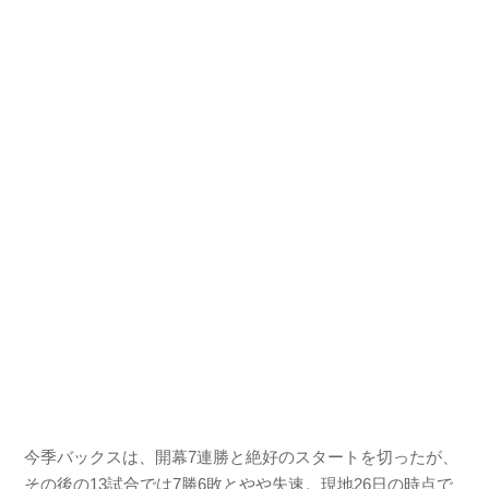
今季バックスは、開幕7連勝と絶好のスタートを切ったが、
その後の13試合では7勝6敗とやや失速。現地26日の時点で