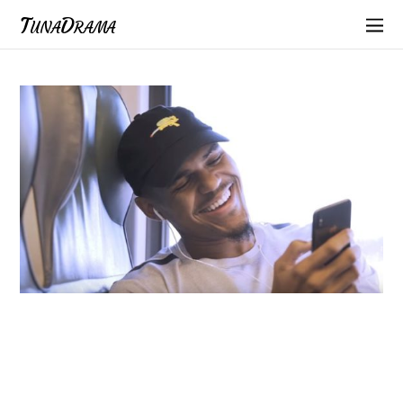
TunaDrama