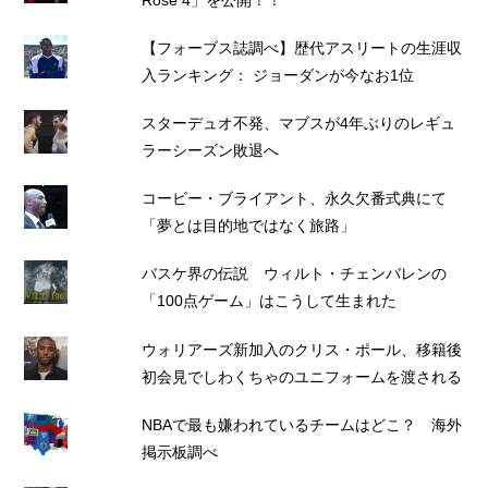
Rose 4」を公開！！
【フォーブス誌調べ】歴代アスリートの生涯収
入ランキング： ジョーダンが今なお1位
スターデュオ不発、マブスが4年ぶりのレギュ
ラーシーズン敗退へ
コービー・ブライアント、永久欠番式典にて
「夢とは目的地ではなく旅路」
バスケ界の伝説 ウィルト・チェンバレンの
「100点ゲーム」はこうして生まれた
ウォリアーズ新加入のクリス・ポール、移籍後
初会見でしわくちゃのユニフォームを渡される
NBAで最も嫌われているチームはどこ？ 海外
掲示板調べ