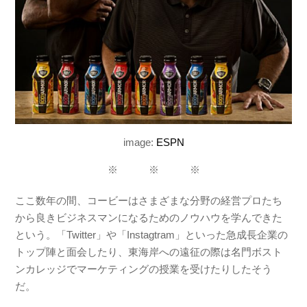
image:
ESPN
※ ※ ※
ここ数年の間、コービーは
さまざまな分野の経営プロたち
から
良きビジネスマンになるためのノウハウを
学んできた
という。「Twitter」や「Instagtram」といった急成長企業の
トップ陣と面会したり、東海岸への遠征の際は名門ボスト
ンカレッジでマーケティングの授業を受けたりしたそう
だ。