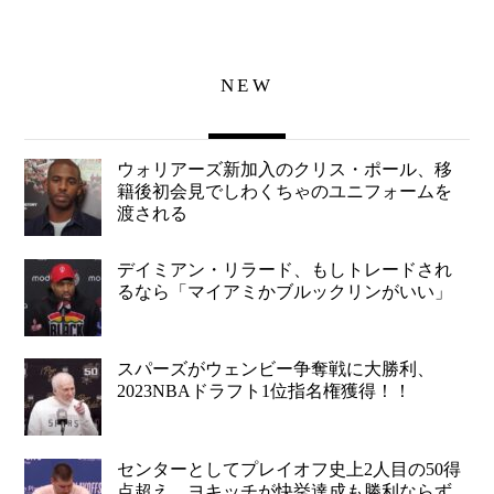
NEW
ウォリアーズ新加入のクリス・ポール、移
籍後初会見でしわくちゃのユニフォームを
渡される
デイミアン・リラード、もしトレードされ
るなら「マイアミかブルックリンがいい」
スパーズがウェンビー争奪戦に大勝利、
2023NBAドラフト1位指名権獲得！！
センターとしてプレイオフ史上2人目の50得
点超え、ヨキッチが快挙達成も勝利ならず