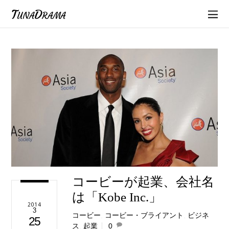
TunaDrama
コービーが起業、会社名
は「Kobe Inc.」
2014
3
コービー
,
コービー・ブライアント
,
ビジネ
25
ス
,
起業
0