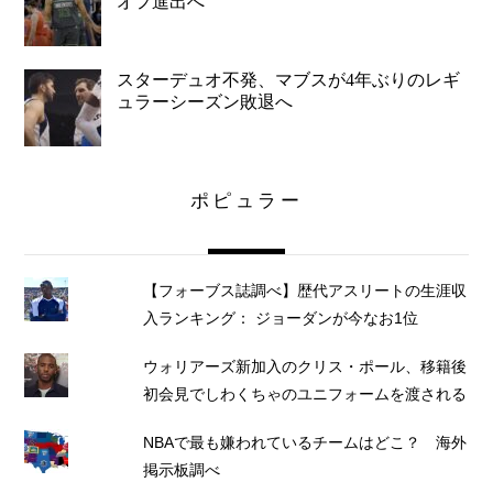
オフ進出へ
スターデュオ不発、マブスが4年ぶりのレギ
ュラーシーズン敗退へ
ポピュラー
【フォーブス誌調べ】歴代アスリートの生涯収
入ランキング： ジョーダンが今なお1位
ウォリアーズ新加入のクリス・ポール、移籍後
初会見でしわくちゃのユニフォームを渡される
NBAで最も嫌われているチームはどこ？ 海外
掲示板調べ