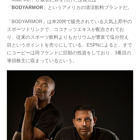
「
BODYARMOR
」というアメリカの清涼飲料ブランドだ。
「BODYARMOR」は米20州で販売されている
人気上昇中の
スポーツドリンクで、ココナッツエキスが配合されてお
り、従来のスポーツ飲料よりもカリウムが豊富で塩分控え
目というポイントを売りにしている。
ESPNによると、すで
にコービーは同ブランドに巨額の投資をしており、3番目の
筆頭株主に収まっているという。