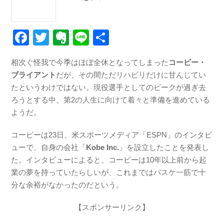
F
T
E
Li
共
a
wi
v
n
有
相次ぐ怪我で今季はほぼ全休となってしまった
コービー・
c
tt
er
e
ブライアント
だが、その間ただリハビリだけに甘んじてい
e
er
n
たというわけではない。現役選手としてのピークが過ぎ去
b
ot
ろうとする中、第2の人生に向けて着々と準備を進めている
ようだ。
o
e
o
コービーは23日、米スポーツメディア「ESPN」のインタビ
k
ューで、自身の会社「
Kobe Inc.
」を設立したことを発表し
た。
インタビューによると、コービーは10年以上前から起
業の夢を持っていたらしいが、これまではバスケ一筋で十
分な余裕がなかったのだという。
【スポンサーリンク】