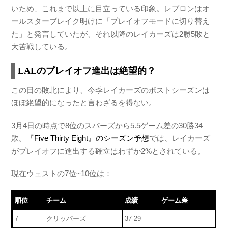
いため、これまで以上に目立っている印象。レブロンはオ
ールスターブレイク明けに「プレイオフモードに切り替え
た」と発言していたが、それ以降のレイカーズは2勝5敗と
大苦戦している。
LALのプレイオフ進出は絶望的？
この日の敗北により、今季レイカーズのポストシーズンは
ほぼ絶望的になったと言わざるを得ない。
3月4日の時点で8位のスパーズから5.5ゲーム差の30勝34
敗。
『Five Thirty Eight』のシーズン予想
では、レイカーズ
がプレイオフに進出する確立はわずか2%とされている。
現在ウェストの7位~10位は：
順位
チーム
成績
ゲーム差
7
クリッパーズ
37-29
–