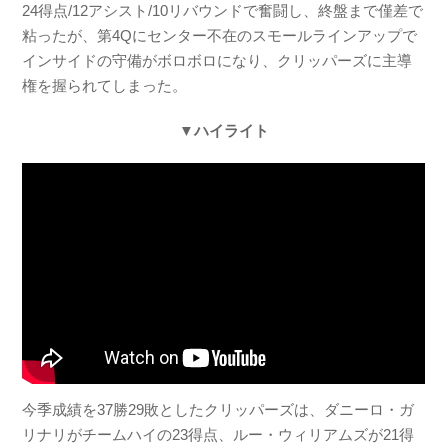
24得点/12アシスト/10リバウンドで奮闘し、終盤まで僅差で
粘ったが、第4Qにセンター不在のスモールラインアップで
インサイドの守備がボロボロになり、クリッパーズに主導
権を握られてしまった。
▼ハイライト
今季成績を37勝29敗としたクリッパーズは、ダニーロ・ガ
リナリがチームハイの23得点、ルー・ウィリアムズが21得