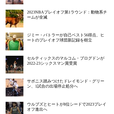
2023NBAプレイオフ第1ラウンド：動物系チ
ームが全滅
ジミー・バトラーが自己ベスト56得点、ヒ
ートのプレイオフ球団新記録を樹立
セルティックスのマルコム・ブログドンが
2022-23シックスマン賞受賞
サボニス踏みつけたドレイモンド・グリー
ン、1試合の出場停止処分へ
ウルブズとヒートが8位シードで2023プレイ
オフ進出へ