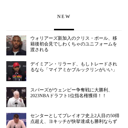
NEW
ウォリアーズ新加入のクリス・ポール、移
籍後初会見でしわくちゃのユニフォームを
渡される
デイミアン・リラード、もしトレードされ
るなら「マイアミかブルックリンがいい」
スパーズがウェンビー争奪戦に大勝利、
2023NBAドラフト1位指名権獲得！！
センターとしてプレイオフ史上2人目の50得
点超え、ヨキッチが快挙達成も勝利ならず