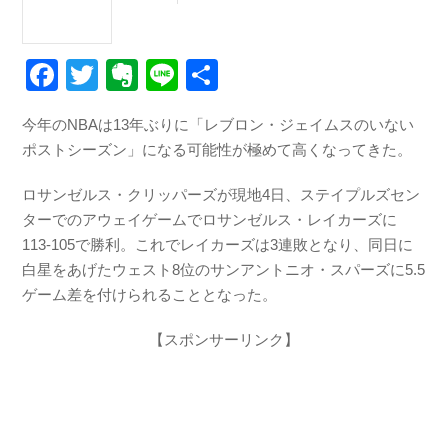
F
T
E
Li
共
a
wi
v
n
有
今年のNBAは13年ぶりに「レブロン・ジェイムスのいない
c
tt
er
e
ポストシーズン」になる可能性が極めて高くなってきた。
e
er
n
b
ot
ロサンゼルス・クリッパーズが現地4日、ステイプルズセン
ターでのアウェイゲームでロサンゼルス・レイカーズに
o
e
113-105で勝利。これでレイカーズは3連敗となり、同日に
o
白星をあげたウェスト8位のサンアントニオ・スパーズに5.5
k
ゲーム差を付けられることとなった。
【スポンサーリンク】