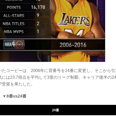
いたコービーは、2006年に背番号を24番に変更し、そこから引
には23.7得点を平均して3度のリーグ制覇、キャリア後半の2
VP受賞を果たした。
▼8番vs24番
24番