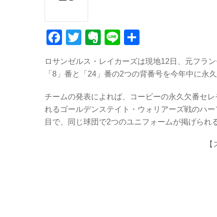
F
T
E
Li
共
a
wi
v
n
有
ロサンゼルス・レイカーズは現地12日、元フラ
c
tt
er
e
「8」番と「24」番の2つの背番号を今年中に永
e
er
n
b
ot
チームの発表によれば、コービーの永久欠番セレモ
れるゴールデンステイト・ウォリアーズ戦のハー
o
e
目で、同じ球団で2つのユニフォームが掲げられ
o
k
【