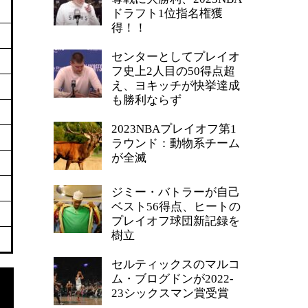
ドラフト1位指名権獲
得！！
センターとしてプレイオ
フ史上2人目の50得点超
え、ヨキッチが快挙達成
も勝利ならず
2023NBAプレイオフ第1
ラウンド：動物系チーム
が全滅
ジミー・バトラーが自己
ベスト56得点、ヒートの
プレイオフ球団新記録を
樹立
セルティックスのマルコ
ム・ブログドンが2022-
23シックスマン賞受賞