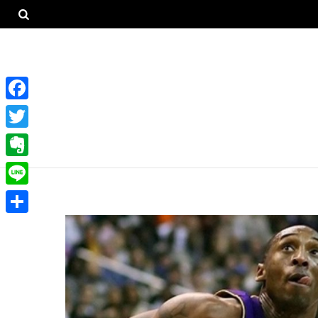
F
a
T
c
w
E
e
i
v
L
b
t
e
i
o
共
t
r
n
o
有
e
n
e
k
r
o
t