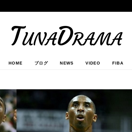
TunaDrama
HOME
ブログ
NEWS
VIDEO
FIBA