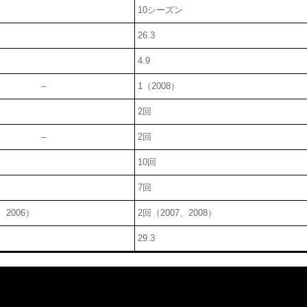
ン
10シーズン
26.3
4.9
–
1（2008）
2回
–
2回
10回
7回
、2006）
2回（2007、2008）
29.3