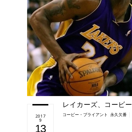
e
レイカーズ、コービー
コービー・ブライアント
,
永久欠番
2017
9
13