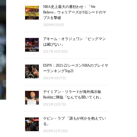
NBA史上最大の番狂わせ：「We
Believe」ウォリアーズが1位シードのマ
ブスを撃破
2020年5月6日
アキーム・オラジュワン 「ビッグマン
は滅びない」
2017年10月10日
ESPN：2021-22シーズンNBAのプレイヤ
ーランキングTop21
2021年9月27日
デイミアン・リラードが海外掲示板
Redditに降臨「なんでも聞いてくれ」
2021年12月7日
ケビン・ラブ 「誰もが何かを抱えてい
る」
2019年12月19日