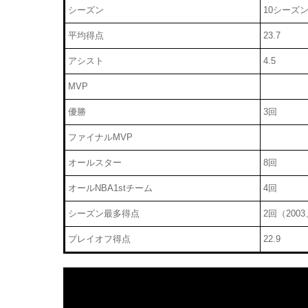
シーズン
10シーズ
平均得点
23.7
アシスト
4.5
MVP
優勝
3回
ファイナルMVP
オールスター
8回
オールNBA1stチーム
4回
シーズン最多得点
2回（2003
プレイオフ得点
22.9