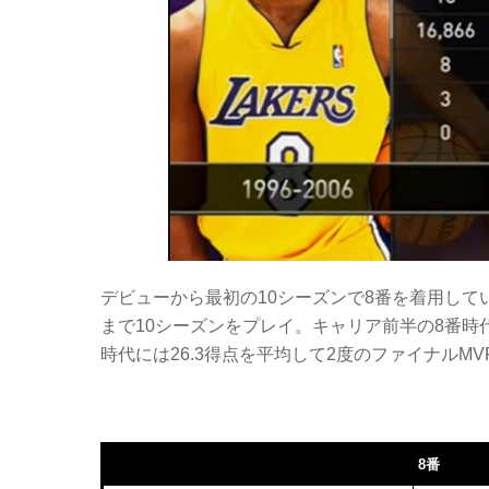
デビューから最初の10シーズンで8番を着用して
まで10シーズンをプレイ。キャリア前半の8番時代
時代には26.3得点を平均して2度のファイナルM
8番