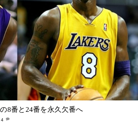
の8番と24番を永久欠番へ
4