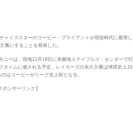
ンチャイズスターのコービー・ブライアントが現役時代に着用し
久欠番にすることを発表した。
ニーは、現地12月18日に本拠地ステイプルズ・センターで
フタイムに催される予定。レイカーズの永久欠番は球団史上10
るのはコービーがリーグ史上初となる。
スポンサーリンク】