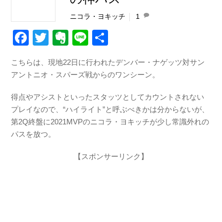
ニコラ・ヨキッチ
1
F
T
E
Li
共
a
wi
v
n
有
こちらは、現地22日に行われたデンバー・ナゲッツ対サン
c
tt
er
e
アントニオ・スパーズ戦からのワンシーン。
e
er
n
b
ot
得点やアシストといったスタッツとしてカウントされない
プレイなので、“ハイライト”と呼ぶべきかは分からないが、
o
e
第2Q終盤に2021MVPのニコラ・ヨキッチが少し常識外れの
o
パスを放つ。
k
【スポンサーリンク】