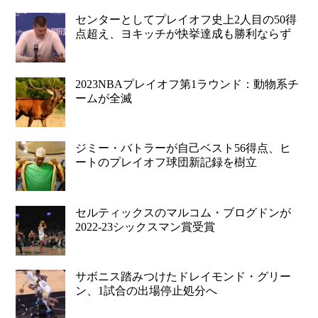
センターとしてプレイオフ史上2人目の50得
点超え、ヨキッチが快挙達成も勝利ならず
2023NBAプレイオフ第1ラウンド：動物系チ
ームが全滅
ジミー・バトラーが自己ベスト56得点、ヒ
ートのプレイオフ球団新記録を樹立
セルティックスのマルコム・ブログドンが
2022-23シックスマン賞受賞
サボニス踏みつけたドレイモンド・グリー
ン、1試合の出場停止処分へ