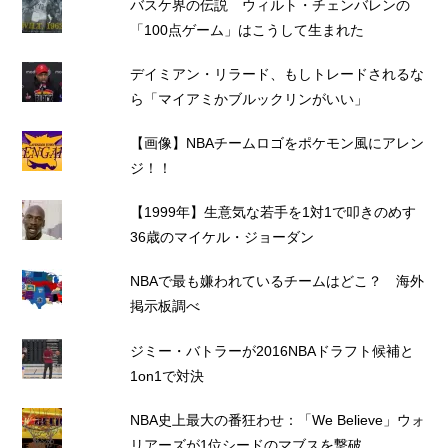
バスケ界の伝説 ウィルト・チェンバレンの
「100点ゲーム」はこうして生まれた
デイミアン・リラード、もしトレードされるな
ら「マイアミかブルックリンがいい」
【画像】NBAチームロゴをポケモン風にアレン
ジ！！
【1999年】生意気な若手を1対1で叩きのめす
36歳のマイケル・ジョーダン
NBAで最も嫌われているチームはどこ？ 海外
掲示板調べ
ジミー・バトラーが2016NBAドラフト候補と
1on1で対決
NBA史上最大の番狂わせ：「We Believe」ウォ
リアーズが1位シードのマブスを撃破