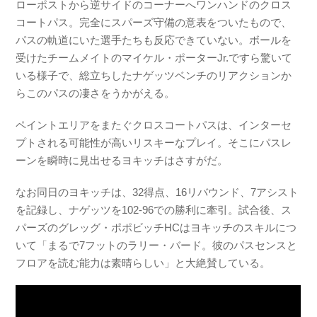
ローポストから逆サイドのコーナーへワンハンドのクロス
コートパス。完全にスパーズ守備の意表をついたもので、
パスの軌道にいた選手たちも反応できていない。ボールを
受けたチームメイトのマイケル・ポーターJr.ですら驚いて
いる様子で、総立ちしたナゲッツベンチのリアクションか
らこのパスの凄さをうかがえる。
ペイントエリアをまたぐクロスコートパスは、インターセ
プトされる可能性が高いリスキーなプレイ。そこにパスレ
ーンを瞬時に見出せるヨキッチはさすがだ。
なお同日のヨキッチは、32得点、16リバウンド、7アシスト
を記録し、ナゲッツを102-96での勝利に牽引。試合後、ス
パーズのグレッグ・ポポビッチHCはヨキッチのスキルにつ
いて「まるで7フットのラリー・バード。彼のパスセンスと
フロアを読む能力は素晴らしい」と大絶賛している。