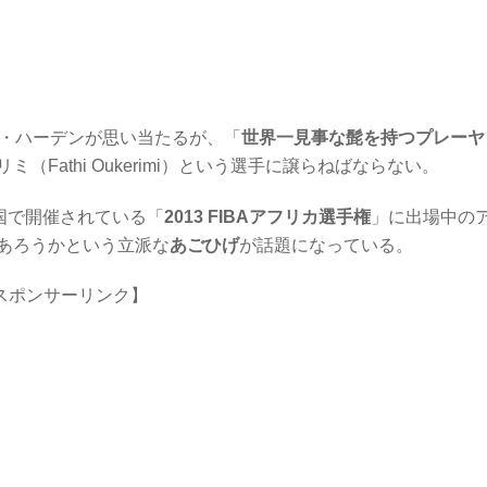
ス・ハーデンが思い当たるが、「
世界一見事な髭を持つプレーヤ
Fathi Oukerimi）という選手に譲らねばならない。
国で開催されている「
2013 FIBAアフリカ選手権
」に出場中の
あろうかという立派な
あごひげ
が話題になっている。
スポンサーリンク】