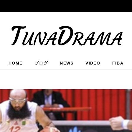
TunaDrama
HOME
ブログ
NEWS
VIDEO
FIBA