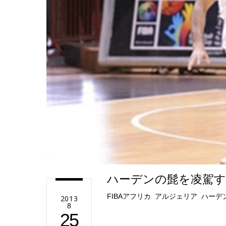
e
ハーデンの髭を凌駕
FIBAアフリカ
,
アルジェリア
,
ハーデ
2013
8
25