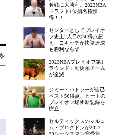
奪戦に大勝利、2023NBA
ドラフト1位指名権獲
得！！
センターとしてプレイオ
フ史上2人目の50得点超
え、ヨキッチが快挙達成
も勝利ならず
を
2023NBAプレイオフ第1
ー
ラウンド：動物系チーム
が全滅
ジミー・バトラーが自己
ベスト56得点、ヒートの
プレイオフ球団新記録を
樹立
セルティックスのマルコ
ム・ブログドンが2022-
23シックスマン賞受賞