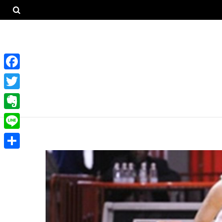
F
a
T
c
w
E
e
i
v
L
b
t
e
i
o
共
t
r
n
o
有
e
n
e
k
r
o
t