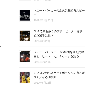
トニー・パーカーの永久欠番式典スピー
チ
2019年11月23日
NBAで最も多くのブザービーターを決
めた選手は誰？
2020年2月19日
ア
ジミー・バトラー、76er退団を選んだ理
由と「ヒート・カルチャー」を語る
2021年10月1日
レブロンのバスケットボールIQの高さが
良く分かる30秒間
2017年6月12日