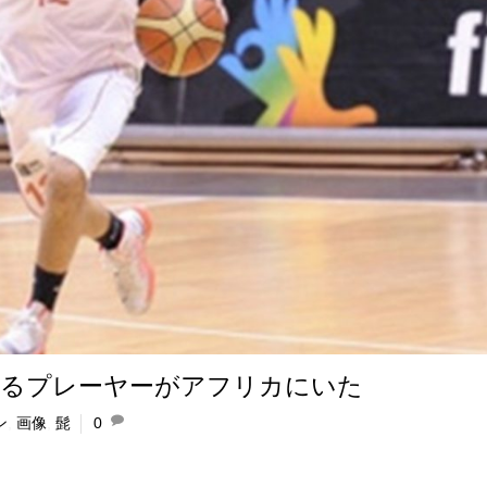
するプレーヤーがアフリカにいた
ン
,
画像
,
髭
0