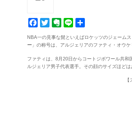
F
T
E
Li
共
a
wi
v
n
有
NBA一の見事な髭といえばロケッツのジェーム
c
tt
er
e
ー
」の称号は、アルジェリアのファティ・オウケリミ（
e
er
n
b
ot
ファティは、8月20日からコートジボワール共和
ルジェリア男子代表選手。その顔のサイズほどは
o
e
o
【
k