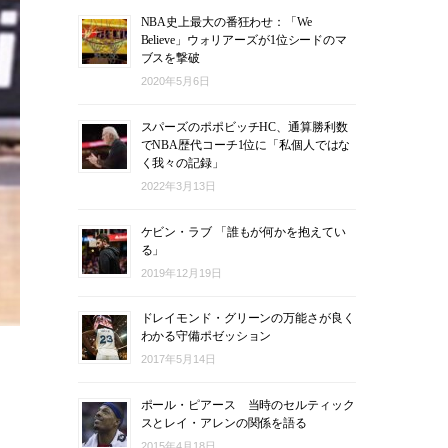
NBA史上最大の番狂わせ：「We
Believe」ウォリアーズが1位シードのマ
ブスを撃破
2020年5月6日
スパーズのポポビッチHC、通算勝利数
でNBA歴代コーチ1位に「私個人ではな
く我々の記録」
2022年3月13日
ケビン・ラブ 「誰もが何かを抱えてい
る」
2019年12月19日
ドレイモンド・グリーンの万能さが良く
わかる守備ポゼッション
2017年5月14日
ポール・ピアース 当時のセルティック
スとレイ・アレンの関係を語る
2015年4月18日