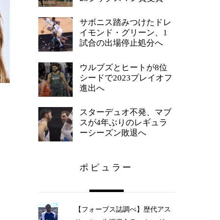
サボニス踏みつけたドレ
イモンド・グリーン、1
試合の出場停止処分へ
ウルブズとヒートが8位
シードで2023プレイオフ
進出へ
を
と
スターデュオ不発、マブ
スが4年ぶりのレギュラ
ーシーズン敗退へ
ポピュラー
【フォーブス誌調べ】歴代アス