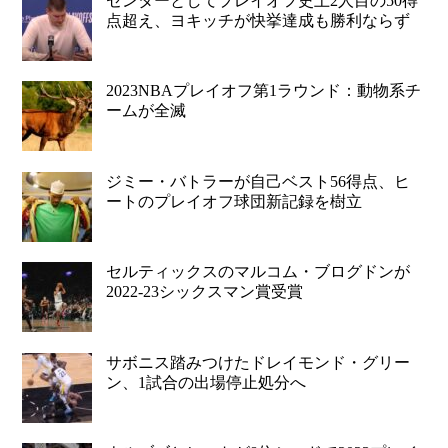
センターとしてプレイオフ史上2人目の50得
点超え、ヨキッチが快挙達成も勝利ならず
2023NBAプレイオフ第1ラウンド：動物系チ
ームが全滅
ジミー・バトラーが自己ベスト56得点、ヒ
ートのプレイオフ球団新記録を樹立
セルティックスのマルコム・ブログドンが
2022-23シックスマン賞受賞
サボニス踏みつけたドレイモンド・グリー
ン、1試合の出場停止処分へ