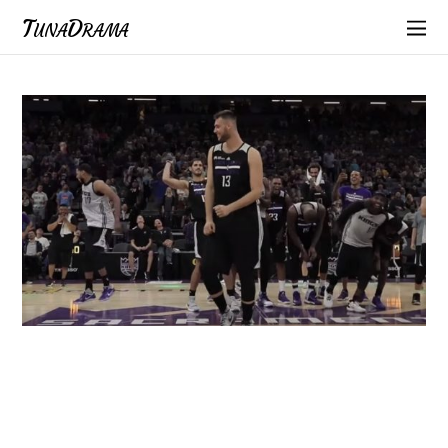
TunaDrama