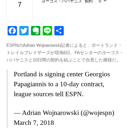
ヨーゴス・パパヤニス
,
契約
0
7
F
T
E
Li
共
a
wi
v
n
有
ESPNのAdrian Wojnarowski記者によると、ポートランド・
c
tt
er
e
トレイルブレイザーズが現地6日、FAセンターのヨーゴス・
e
er
n
パパヤニスと10日間の契約を結ぶことで合意した模様だ。
b
ot
Portland is signing center Georgios
o
e
Papagiannis to a 10-day contract,
o
league sources tell ESPN.
k
— Adrian Wojnarowski (@wojespn)
March 7, 2018