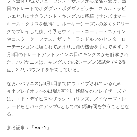
フト全体13位でフェニックス・サンズから指名を受け、当
日のトレードでボグダン・ボグダノビッチ、スカル・ラビ
シエと共にサクラメント・キングスに移籍（サンズはマー
キーズ・クリスを獲得）。ルーキーシーズンの多くをGリー
グでプレイした後、今季もウィリー・コーリー・ステイン
やコスタ・クーファス、ザック・ランドルフのセンターロ
ーテーションに埋もれてあまり活躍の機会を手にできず、2
月8日のトレードデッドラインの日にキングスから解雇され
た。パパヤニスは、キングスでの2シーズン38試合で4.2得
点、3.2リバウンドを平均している。
なおパパヤニスは3月1日までにウェイブされているため、
今季プレイオフへの出場が可能。移籍先のブレイザーズで
は、エド・デイビスやザック・コリンズ、メイヤーズ・レ
ナードらとバックアップCとしての出場時間を争うこととな
る。
参考記事：「
ESPN
」