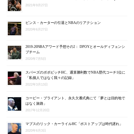
2021年9月27日
ビンス・カーターの引退とNBAのリアクション
2020年6月27日
2019-20NBAアワード予想その2： DPOYとオールディフェンシ
ブチーム
2020年7月5日
スパーズのポポビッチHC、通算勝利数でNBA歴代コーチ1位に
「私個人ではなく我々の記録」
2022年3月13日
コービー・ブライアント、永久欠番式典にて「夢とは目的地で
はなく旅路」
2017年12月20日
マブスのリック・カーライルHC「ポストアップは時代遅れ」
2020年6月3日