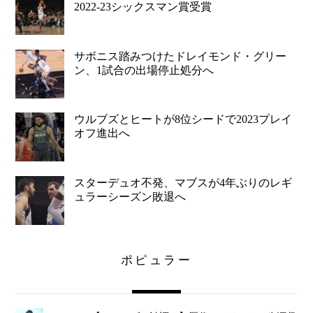
2022-23シックスマン賞受賞
サボニス踏みつけたドレイモンド・グリー
ン、1試合の出場停止処分へ
ウルブズとヒートが8位シードで2023プレイ
オフ進出へ
スターデュオ不発、マブスが4年ぶりのレギ
ュラーシーズン敗退へ
ポピュラー