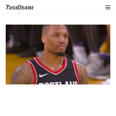
TunaDrama