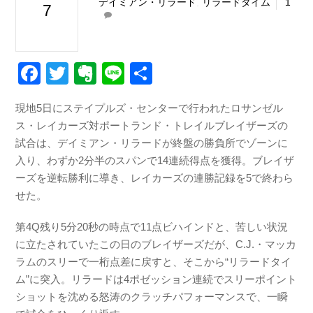
デイミアン・リラード
,
リラードタイム
1
7
F
T
E
Li
共
a
wi
v
n
有
現地5日にステイプルズ・センターで行われたロサンゼル
c
tt
er
e
ス・レイカーズ対ポートランド・トレイルブレイザーズの
e
er
n
試合は、デイミアン・リラードが終盤の勝負所でゾーンに
b
ot
入り、わずか2分半のスパンで14連続得点を獲得。ブレイザ
ーズを逆転勝利に導き、レイカーズの連勝記録を5で終わら
o
e
せた。
o
k
第4Q残り5分20秒の時点で11点ビハインドと、苦しい状況
に立たされていたこの日のブレイザーズだが、C.J.・マッカ
ラムのスリーで一桁点差に戻すと、そこから“リラードタイ
ム”に突入。リラードは4ポゼッション連続でスリーポイント
ショットを沈める怒涛のクラッチパフォーマンスで、一瞬