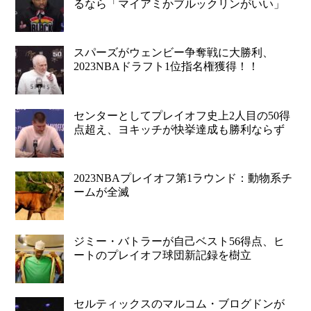
るなら「マイアミかブルックリンがいい」
スパーズがウェンビー争奪戦に大勝利、
2023NBAドラフト1位指名権獲得！！
センターとしてプレイオフ史上2人目の50得
点超え、ヨキッチが快挙達成も勝利ならず
2023NBAプレイオフ第1ラウンド：動物系チ
ームが全滅
ジミー・バトラーが自己ベスト56得点、ヒ
ートのプレイオフ球団新記録を樹立
セルティックスのマルコム・ブログドンが