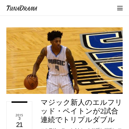
TunaDrama
マジック新人のエルフリ
ッド・ペイトンが2試合
2015
連続でトリプルダブル
3
21