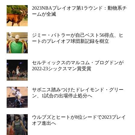
2023NBAプレイオフ第1ラウンド：動物系チ
ームが全滅
ジミー・バトラーが自己ベスト56得点、ヒ
ートのプレイオフ球団新記録を樹立
セルティックスのマルコム・ブログドンが
2022-23シックスマン賞受賞
サボニス踏みつけたドレイモンド・グリー
ン、1試合の出場停止処分へ
ウルブズとヒートが8位シードで2023プレイ
オフ進出へ