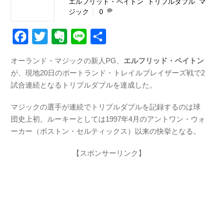
エルフリッド・ペイトン
,
トリプルダブル
,
マ
ジック
0
F
T
E
Li
共
a
wi
v
n
有
オーランド・マジックの新人PG、
エルフリッド・ペイトン
c
tt
er
e
が、現地20日のポートランド・トレイルブレイザーズ戦で2
e
er
n
試合連続となるトリプルダブルを達成した。
b
ot
マジックの選手が連続でトリプルダブルを記録するのは球
o
e
団史上初。ルーキーとしては1997年4月のアントワン・ウォ
o
ーカー（ボストン・セルティックス）以来の快挙となる。
k
【スポンサーリンク】