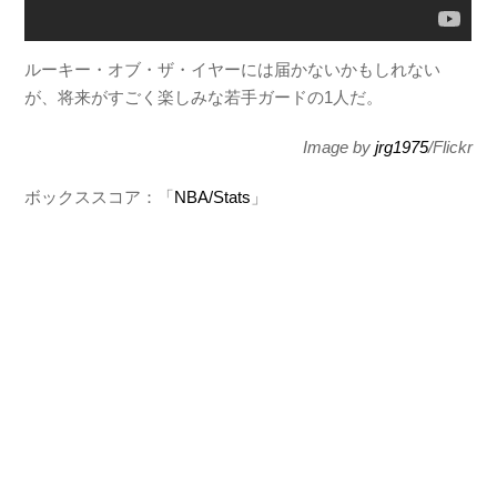
ルーキー・オブ・ザ・イヤーには届かないかもしれない
が、将来がすごく楽しみな若手ガードの1人だ。
Image by
jrg1975
/Flickr
ボックススコア：「
NBA/Stats
」