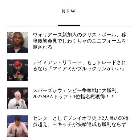
NEW
ウォリアーズ新加入のクリス・ポール、移
籍後初会見でしわくちゃのユニフォームを
渡される
デイミアン・リラード、もしトレードされ
るなら「マイアミかブルックリンがいい」
スパーズがウェンビー争奪戦に大勝利、
2023NBAドラフト1位指名権獲得！！
センターとしてプレイオフ史上2人目の50得
点超え、ヨキッチが快挙達成も勝利ならず