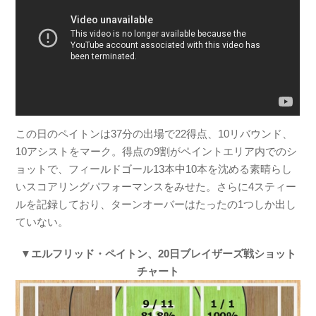
この日のペイトンは37分の出場で22得点、10リバウンド、
10アシストをマーク。得点の9割がペイントエリア内でのシ
ョットで、フィールドゴール13本中10本を沈める素晴らし
いスコアリングパフォーマンスをみせた。さらに4スティー
ルを記録しており、ターンオーバーはたったの1つしか出し
ていない。
▼エルフリッド・ペイトン、20日ブレイザーズ戦ショット
チャート