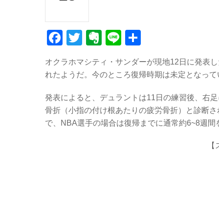
F
T
E
Li
共
a
wi
v
n
有
オクラホマシティ・サンダーが現地12日に発表し
c
tt
er
e
れたようだ。今のところ復帰時期は未定となって
e
er
n
b
ot
発表によると、デュラントは11日の練習後、右
骨折（小指の付け根あたりの疲労骨折）と診断さ
o
e
で、NBA選手の場合は復帰までに通常約6~8週
o
k
【