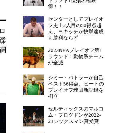
ドラフト1位指名権獲
得！！
センターとしてプレイオ
フ史上2人目の50得点超
ロ
え、ヨキッチが快挙達成
も勝利ならず
蹂
躙
2023NBAプレイオフ第1
ラウンド：動物系チーム
が全滅
ジミー・バトラーが自己
ベスト56得点、ヒートの
プレイオフ球団新記録を
樹立
セルティックスのマルコ
ム・ブログドンが2022-
23シックスマン賞受賞