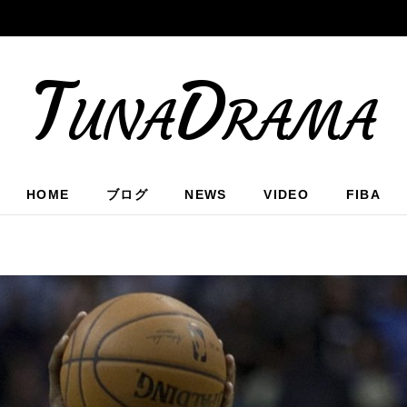
TunaDrama
HOME
ブログ
NEWS
VIDEO
FIBA