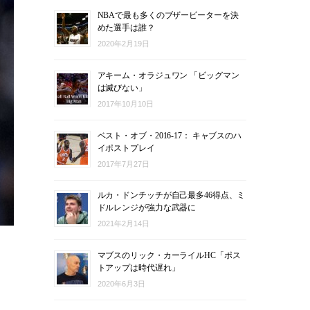
NBAで最も多くのブザービーターを決
めた選手は誰？
2020年2月19日
アキーム・オラジュワン 「ビッグマン
は滅びない」
2017年10月10日
ベスト・オブ・2016-17： キャブスのハ
イポストプレイ
2017年7月27日
ルカ・ドンチッチが自己最多46得点、ミ
ドルレンジが強力な武器に
2021年2月14日
マブスのリック・カーライルHC「ポス
トアップは時代遅れ」
2020年6月3日