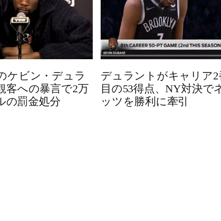
のケビン・デュラ
デュラントがキャリア2
観客への暴言で2万
目の53得点、NY対決で
ドルの罰金処分
ッツを勝利に牽引