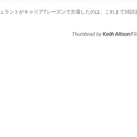
ュラントがキャリア7シーズンで欠場したのは、これまで16試
Thumbnail by
Keith Allison
/Fl