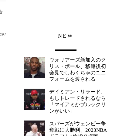
合
ickr
NEW
ウォリアーズ新加入のク
リス・ポール、移籍後初
会見でしわくちゃのユニ
フォームを渡される
デイミアン・リラード、
もしトレードされるなら
「マイアミかブルックリ
ンがいい」
スパーズがウェンビー争
奪戦に大勝利、2023NBA