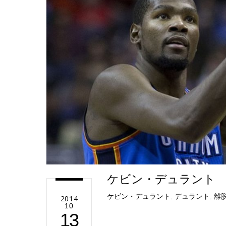
e
ケビン・デュラント 
ケビン・デュラント
,
デュラント
,
離
2014
10
13