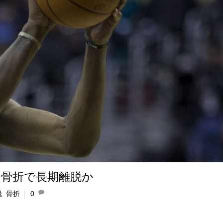
骨折で長期離脱か
脱
,
骨折
0