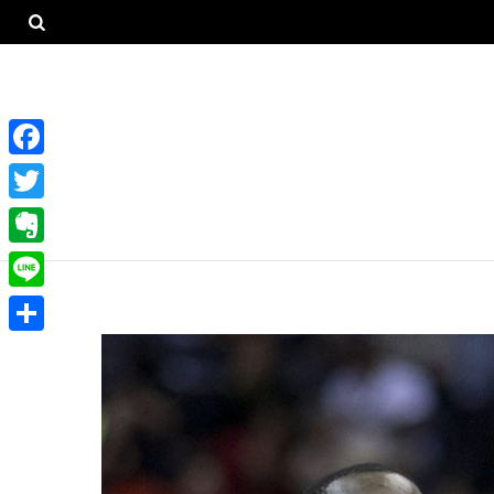
F
a
T
c
w
E
e
i
v
L
b
t
e
i
o
共
t
r
n
o
有
e
n
e
k
r
o
t