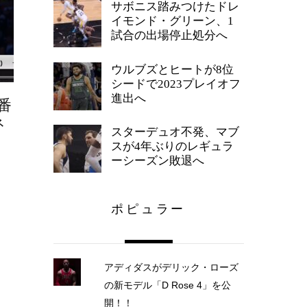
サボニス踏みつけたドレ
イモンド・グリーン、1
試合の出場停止処分へ
ウルブズとヒートが8位
シードで2023プレイオフ
進出へ
番
ネ
スターデュオ不発、マブ
スが4年ぶりのレギュラ
ーシーズン敗退へ
ポピュラー
アディダスがデリック・ローズ
の新モデル「D Rose 4」を公
開！！