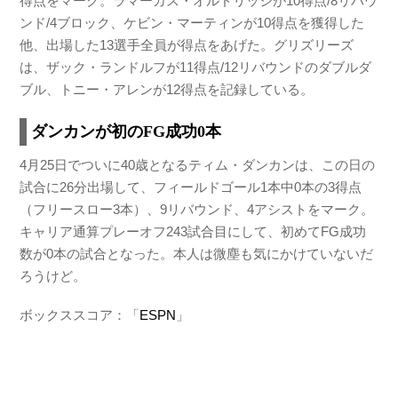
得点をマーク。ラマーカス・オルドリッジが10得点/8リバウ
ンド/4ブロック、ケビン・マーティンが10得点を獲得した
他、出場した13選手全員が得点をあげた。グリズリーズ
は、ザック・ランドルフが11得点/12リバウンドのダブルダ
ブル、トニー・アレンが12得点を記録している。
ダンカンが初のFG成功0本
4月25日でついに40歳となるティム・ダンカンは、この日の
試合に26分出場して、フィールドゴール1本中0本の3得点
（フリースロー3本）、9リバウンド、4アシストをマーク。
キャリア通算プレーオフ243試合目にして、初めてFG成功
数が0本の試合となった。本人は微塵も気にかけていないだ
ろうけど。
ボックススコア：「
ESPN
」