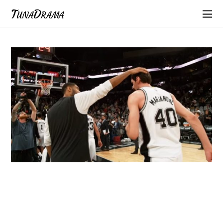
TunaDrama