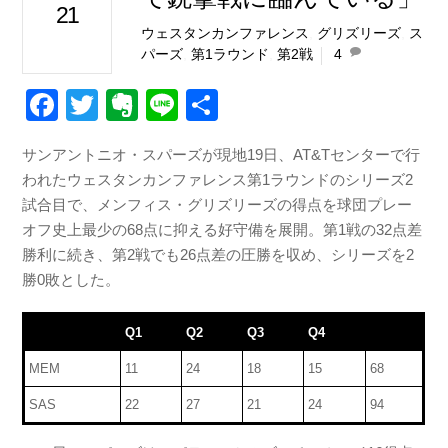
21
ウェスタンカンファレンス
,
グリズリーズ
,
ス
パーズ
,
第1ラウンド
,
第2戦
4
F
T
E
Li
共
a
wi
v
n
有
サンアントニオ・スパーズが現地19日、AT&Tセンターで行
c
tt
er
e
われたウェスタンカンファレンス第1ラウンドのシリーズ2
e
er
n
試合目で、メンフィス・グリズリーズの得点を球団プレー
b
ot
オフ史上最少の68点に抑える好守備を展開。第1戦の32点差
勝利に続き、第2戦でも26点差の圧勝を収め、シリーズを2
o
e
勝0敗とした。
o
k
Q1
Q2
Q3
Q4
MEM
11
24
18
15
68
SAS
22
27
21
24
94