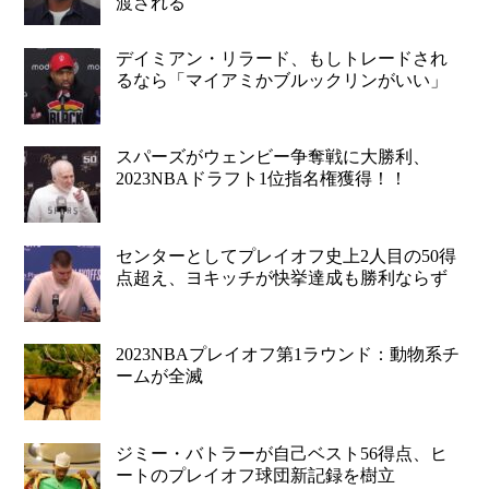
渡される
デイミアン・リラード、もしトレードされ
るなら「マイアミかブルックリンがいい」
スパーズがウェンビー争奪戦に大勝利、
2023NBAドラフト1位指名権獲得！！
センターとしてプレイオフ史上2人目の50得
点超え、ヨキッチが快挙達成も勝利ならず
2023NBAプレイオフ第1ラウンド：動物系チ
ームが全滅
ジミー・バトラーが自己ベスト56得点、ヒ
ートのプレイオフ球団新記録を樹立