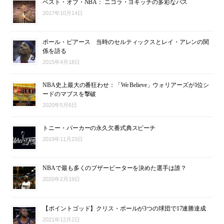
ベスト・オブ・NBA： ニコラ・ヨキッチの多彩なパス
2017年10月14日
ポール・ピアース 当時のセルティックスとレイ・アレンの関
係を語る
2015年4月18日
NBA史上最大の番狂わせ：「We Believe」ウォリアーズが1位シ
ードのマブスを撃破
2020年5月6日
トニー・パーカーの永久欠番式典スピーチ
2019年11月23日
NBAで最も多くのブザービーターを決めた選手は誰？
2020年2月19日
【ポイントゴッド】クリス・ポールが3つの球団で17連勝達成
2021年12月2日