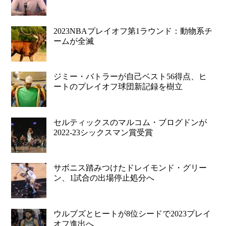
2023NBAプレイオフ第1ラウンド：動物系チ
ームが全滅
ジミー・バトラーが自己ベスト56得点、ヒ
ートのプレイオフ球団新記録を樹立
セルティックスのマルコム・ブログドンが
2022-23シックスマン賞受賞
サボニス踏みつけたドレイモンド・グリー
ン、1試合の出場停止処分へ
ウルブズとヒートが8位シードで2023プレイ
オフ進出へ