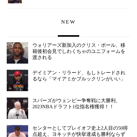
NEW
ウォリアーズ新加入のクリス・ポール、移
籍後初会見でしわくちゃのユニフォームを
渡される
デイミアン・リラード、もしトレードされ
るなら「マイアミかブルックリンがいい」
スパーズがウェンビー争奪戦に大勝利、
2023NBAドラフト1位指名権獲得！！
センターとしてプレイオフ史上2人目の50得
点超え、ヨキッチが快挙達成も勝利ならず