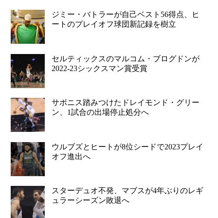
ジミー・バトラーが自己ベスト56得点、ヒ
ートのプレイオフ球団新記録を樹立
セルティックスのマルコム・ブログドンが
2022-23シックスマン賞受賞
サボニス踏みつけたドレイモンド・グリー
ン、1試合の出場停止処分へ
ウルブズとヒートが8位シードで2023プレイ
オフ進出へ
スターデュオ不発、マブスが4年ぶりのレギ
ュラーシーズン敗退へ