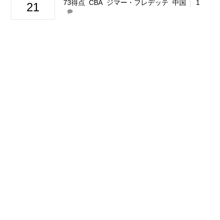
73得点
,
CBA
,
ジマー・フレデッテ
,
中国
1
21