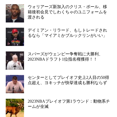
ウォリアーズ新加入のクリス・ポール、移
籍後初会見でしわくちゃのユニフォームを
渡される
デイミアン・リラード、もしトレードされ
るなら「マイアミかブルックリンがいい」
スパーズがウェンビー争奪戦に大勝利、
2023NBAドラフト1位指名権獲得！！
センターとしてプレイオフ史上2人目の50得
点超え、ヨキッチが快挙達成も勝利ならず
2023NBAプレイオフ第1ラウンド：動物系チ
ームが全滅