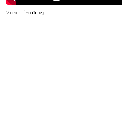
Video：「
YouTube
」