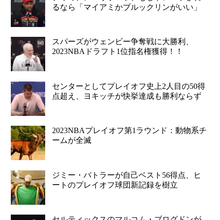
るなら「マイアミかブルックリンがいい」
スパーズがウェンビー争奪戦に大勝利、
2023NBAドラフト1位指名権獲得！！
センターとしてプレイオフ史上2人目の50得
点超え、ヨキッチが快挙達成も勝利ならず
2023NBAプレイオフ第1ラウンド：動物系チ
ームが全滅
ジミー・バトラーが自己ベスト56得点、ヒ
ートのプレイオフ球団新記録を樹立
セルティックスのマルコム・ブログドンが