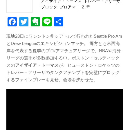
アイザイア・トーマス
,
トレバー・アリーザ
,
ブロック
,
プロアマ
2
F
T
E
Li
共
a
wi
v
n
有
現地28日にワシントン州シアトルで行われたSeattle Pro Am
c
tt
er
e
とDrew Leagueのエキシビジョンマッチ。 両方とも米西海
e
er
n
岸を代表する夏季のプロ/アマチュアリーグで、NBAや海外
b
ot
リーグの選手が多数参加する中、ボストン・セルティック
スの
アイザイア・トーマス
が、ヒューストン・ロケッツの
o
e
トレバー・アリーザのダンクアテンプトを完璧にブロック
o
するファインプレーを見せ、会場を沸かせた。
k