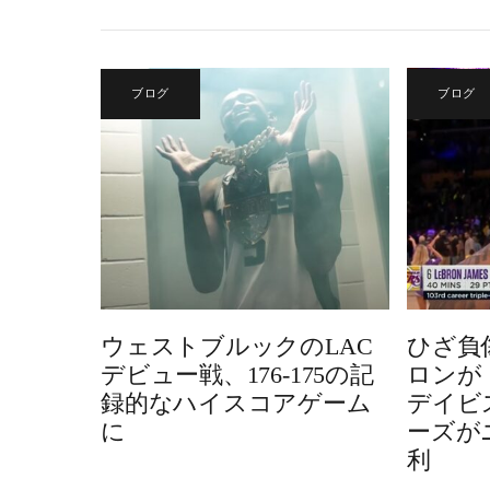
ブログ
ブログ
ウェストブルックのLAC
ひざ負
デビュー戦、176-175の記
ロンが
録的なハイスコアゲーム
デイビ
に
ーズが
利