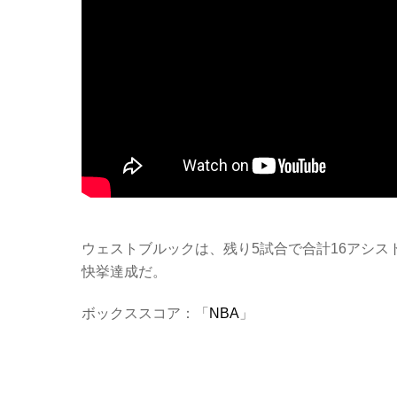
ウェストブルックは、残り5試合で合計16アシス
快挙達成だ。
ボックススコア：「
NBA
」