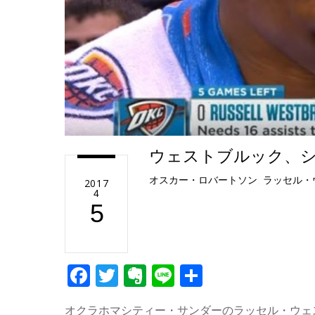
ウェストブルック、シ
オスカー・ロバートソン
,
ラッセル・
2017
4
5
F
T
E
Li
共
a
wi
v
n
有
オクラホマシティー・サンダーのラッセル・ウェ