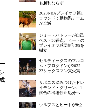
も勝利ならず
2023NBAプレイオフ第1
ラウンド：動物系チーム
が全滅
ジミー・バトラーが自己
ベスト56得点、ヒートの
プレイオフ球団新記録を
樹立
セルティックスのマルコ
ム・ブログドンが2022-
23シックスマン賞受賞
シ
成
サボニス踏みつけたドレ
イモンド・グリーン、1
試合の出場停止処分へ
ウルブズとヒートが8位