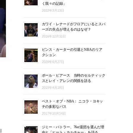
く我々の記録」
2022年3月13日
カワイ・レナードがフロアにいるとスパ
ーズの失点が増えるのはなぜ？
2016年12月31日
ビンス・カーターの引退とNBAのリア
クション
2020年6月27日
ポール・ピアース 当時のセルティック
スとレイ・アレンの関係を語る
2015年4月18日
ベスト・オブ・NBA： ニコラ・ヨキッ
チの多彩なパス
2017年10月14日
ジミー・バトラー、76er退団を選んだ理
得
由と「ヒート・カルチャー」を語る