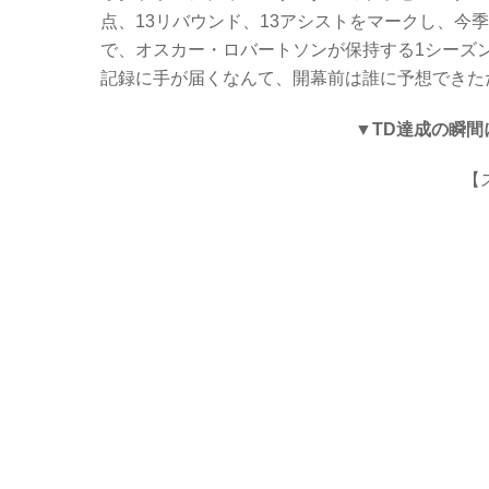
c
tt
er
e
点、13リバウンド、13アシストをマークし、今
e
er
n
で、オスカー・ロバートソンが保持する1シーズ
b
ot
記録に手が届くなんて、開幕前は誰に予想できた
o
e
▼TD達成の瞬
o
k
【