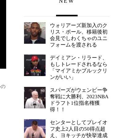
NEW
ウォリアーズ新加入のク
リス・ポール、移籍後初
会見でしわくちゃのユニ
フォームを渡される
デイミアン・リラード、
もしトレードされるなら
「マイアミかブルックリ
ンがいい」
ルの
スパーズがウェンビー争
奪戦に大勝利、2023NBA
ドラフト1位指名権獲
得！！
センターとしてプレイオ
フ史上2人目の50得点超
え、ヨキッチが快挙達成