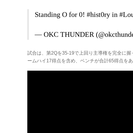
Standing O for 0!
#hist0ry
in
#Lo
— OKC THUNDER (@okcthund
試合は、第2Qを35-19で上回り主導権を完全に
ームハイ17得点を含め、ベンチが合計65得点を