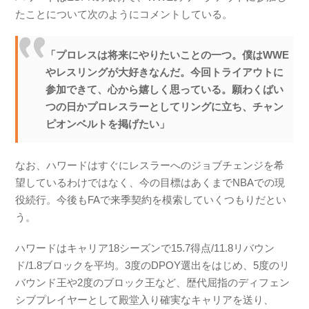
たことについて次のようにコメントしている。
「プロレスは将来にやりたいことの一つ。僕はWWE
やレスリングが大好きなんだ。今回トライアウトに
参加できて、心から嬉しく思っている。願わくばい
つの日かプロレスラーとしてリングに立ち、チャン
ピオンベルトを掲げたい」
なお、ハワードはすぐにレスラーへのジョブチェンジを希
望しているわけではなく、今の目標はあくまでNBAでの現
役続行。今後もFAで来季契約を模索していくつもりだとい
う。
ハワードはキャリア18シーズンで15.7得点/11.8リバウン
ド/1.8ブロックを平均。3度のDPOY選出をはじめ、5度のリ
バウンド王や2度のブロック王など、歴代屈指のディフェン
シブプレイヤーとして殿堂入り確実なキャリアを送り、