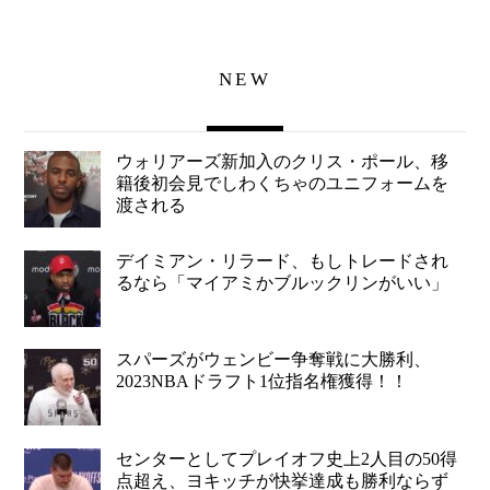
NEW
ウォリアーズ新加入のクリス・ポール、移
籍後初会見でしわくちゃのユニフォームを
渡される
デイミアン・リラード、もしトレードされ
るなら「マイアミかブルックリンがいい」
スパーズがウェンビー争奪戦に大勝利、
2023NBAドラフト1位指名権獲得！！
センターとしてプレイオフ史上2人目の50得
点超え、ヨキッチが快挙達成も勝利ならず