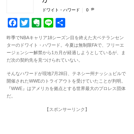
ドワイト・ハワード
0
F
T
E
Li
共
a
wi
v
n
有
昨季でNBAキャリア18シーズン目を終えた大ベテランセン
c
tt
er
e
ターのドワイト・ハワード。今夏は無制限FAで、フリーエ
e
er
n
ージェンシー解禁から1カ月が経過しようとしているが、ま
b
ot
だ次の契約先を見つけられていない。
o
e
そんなハワードが現地7月28日、テネシー州ナッシュビルで
o
開催されたWWEのトライアウトを受けていたことが判明。
k
『WWE』はアメリカを拠点とする世界最大のプロレス団体
だ。
【スポンサーリンク】