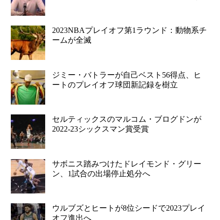
2023NBAプレイオフ第1ラウンド：動物系チ
ームが全滅
ジミー・バトラーが自己ベスト56得点、ヒ
ートのプレイオフ球団新記録を樹立
セルティックスのマルコム・ブログドンが
2022-23シックスマン賞受賞
サボニス踏みつけたドレイモンド・グリー
ン、1試合の出場停止処分へ
ウルブズとヒートが8位シードで2023プレイ
オフ進出へ