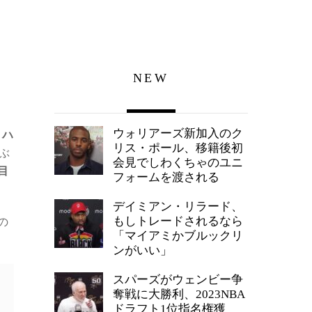
NEW
ウォリアーズ新加入のク
、
ハ
リス・ポール、移籍後初
ぶ
会見でしわくちゃのユニ
目
フォームを渡される
デイミアン・リラード、
もしトレードされるなら
の
「マイアミかブルックリ
ンがいい」
スパーズがウェンビー争
」
奪戦に大勝利、2023NBA
ドラフト1位指名権獲