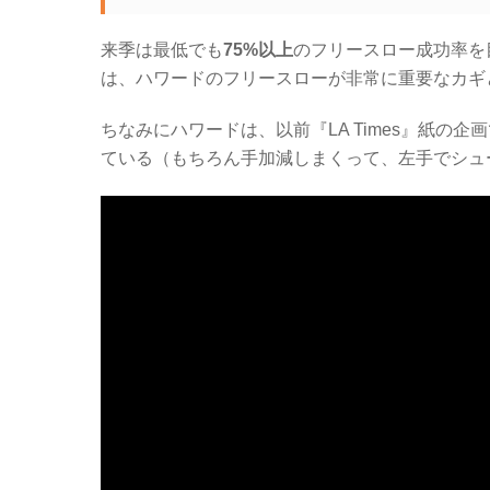
来季は最低でも
75%以上
のフリースロー成功率を
は、ハワードのフリースローが非常に重要なカギ
ちなみにハワードは、以前『LA Times』紙
ている（もちろん手加減しまくって、左手でシュ