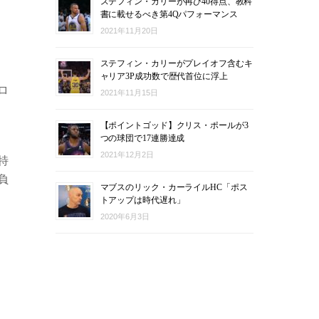
ステフィン・カリーが再び40得点、教科
書に載せるべき第4Qパフォーマンス
2021年11月20日
ステフィン・カリーがプレイオフ含むキ
ャリア3P成功数で歴代首位に浮上
ロ
2021年11月15日
【ポイントゴッド】クリス・ポールが3
つの球団で17連勝達成
2021年12月2日
特
負
マブスのリック・カーライルHC「ポス
トアップは時代遅れ」
2020年6月3日