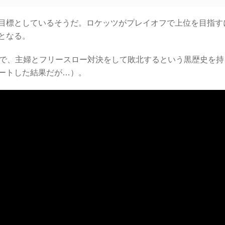
目標としているそうだ。ロケッツがプレイオフで上位を目指す
となる。
の企画で、主婦とフリースロー対決をして敗北するという黒歴史を持
ートした結果だが…）。