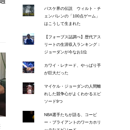
過
バスケ界の伝説 ウィルト・チ
ェンバレンの「100点ゲーム」
はこうして生まれた
【フォーブス誌調べ】歴代アス
リートの生涯収入ランキング：
ジョーダンが今なお1位
カワイ・レナード、やっぱり手
が巨大だった
マイケル・ジョーダンの人間離
れした競争心がよくわかるエピ
ソード9つ
NBA選手たちが語る、コービ
ー・ブライアントのワーカホリ
華
ックなエピソード