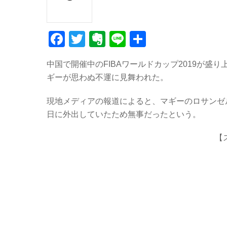
F
T
E
Li
共
a
wi
v
n
有
中国で開催中のFIBAワールドカップ2019が
c
tt
er
e
ギーが思わぬ不運に見舞われた。
e
er
n
b
ot
現地メディアの報道によると、マギーのロサンゼ
日に外出していたため無事だったという。
o
e
o
【
k