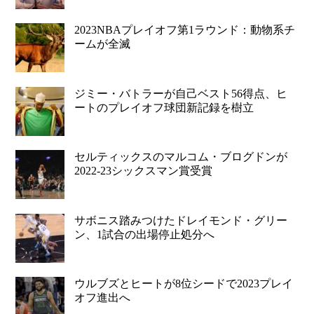
2023NBAプレイオフ第1ラウンド：動物系チ
ームが全滅
ジミー・バトラーが自己ベスト56得点、ヒ
ートのプレイオフ球団新記録を樹立
セルティックスのマルコム・ブログドンが
2022-23シックスマン賞受賞
サボニス踏みつけたドレイモンド・グリー
ン、1試合の出場停止処分へ
ウルブズとヒートが8位シードで2023プレイ
オフ進出へ