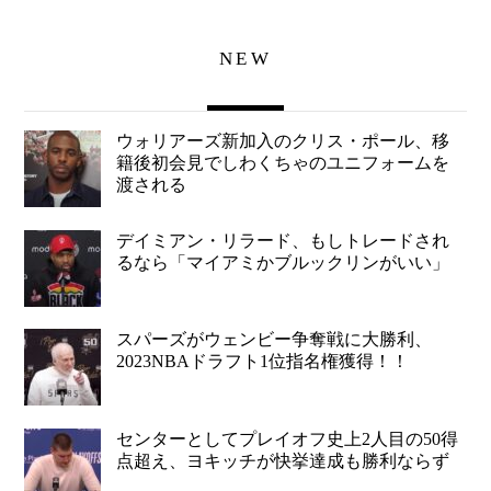
NEW
ウォリアーズ新加入のクリス・ポール、移
籍後初会見でしわくちゃのユニフォームを
渡される
デイミアン・リラード、もしトレードされ
るなら「マイアミかブルックリンがいい」
スパーズがウェンビー争奪戦に大勝利、
2023NBAドラフト1位指名権獲得！！
センターとしてプレイオフ史上2人目の50得
点超え、ヨキッチが快挙達成も勝利ならず