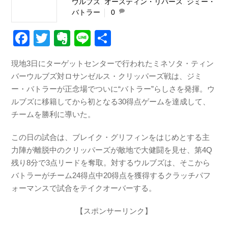
ウルブズ
,
オースティン・リバース
,
ジミー・
バトラー
0
F
T
E
Li
共
a
wi
v
n
有
現地3日にターゲットセンターで行われたミネソタ・ティン
c
tt
er
e
バーウルブズ対ロサンゼルス・クリッパーズ戦は、ジミ
e
er
n
ー・バトラーが正念場でついに“バトラー”らしさを発揮。ウ
b
ot
ルブズに移籍してから初となる30得点ゲームを達成して、
チームを勝利に導いた。
o
e
o
この日の試合は、ブレイク・グリフィンをはじめとする主
k
力陣が離脱中のクリッパーズが敵地で大健闘を見せ、第4Q
残り8分で3点リードを奪取。対するウルブズは、そこから
バトラーがチーム24得点中20得点を獲得するクラッチパフ
ォーマンスで試合をテイクオーバーする。
【スポンサーリンク】