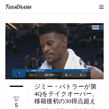
TunaDrama
ジミー・バトラーが第
4Qをテイクオーバー、
2017
移籍後初の30得点超え
12
5