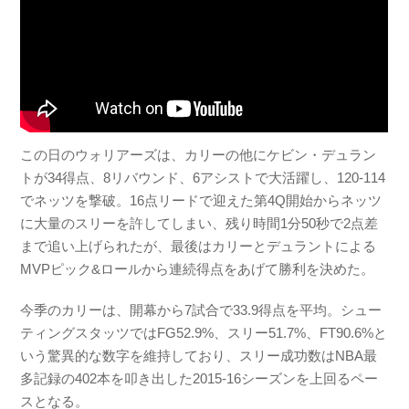
この日のウォリアーズは、カリーの他にケビン・デュラン
トが34得点、8リバウンド、6アシストで大活躍し、120-114
でネッツを撃破。16点リードで迎えた第4Q開始からネッツ
に大量のスリーを許してしまい、残り時間1分50秒で2点差
まで追い上げられたが、最後はカリーとデュラントによる
MVPピック&ロールから連続得点をあげて勝利を決めた。
今季のカリーは、開幕から7試合で33.9得点を平均。シュー
ティングスタッツではFG52.9%、スリー51.7%、FT90.6%と
いう驚異的な数字を維持しており、スリー成功数はNBA最
多記録の402本を叩き出した2015-16シーズンを上回るペー
スとなる。