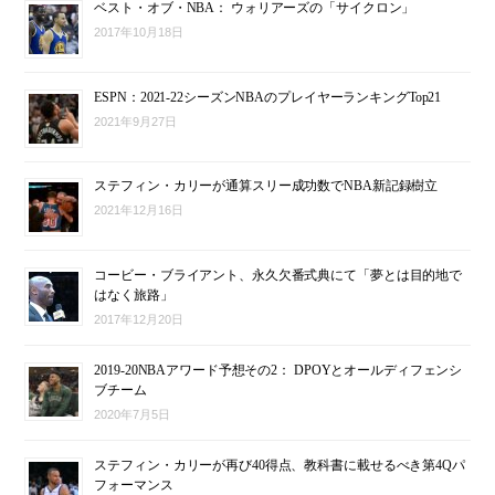
ベスト・オブ・NBA： ウォリアーズの「サイクロン」
2017年10月18日
ESPN：2021-22シーズンNBAのプレイヤーランキングTop21
2021年9月27日
ステフィン・カリーが通算スリー成功数でNBA新記録樹立
2021年12月16日
コービー・ブライアント、永久欠番式典にて「夢とは目的地で
はなく旅路」
2017年12月20日
2019-20NBAアワード予想その2： DPOYとオールディフェンシ
ブチーム
2020年7月5日
ステフィン・カリーが再び40得点、教科書に載せるべき第4Qパ
フォーマンス