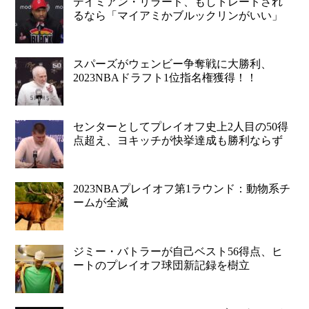
デイミアン・リラード、もしトレードされ
るなら「マイアミかブルックリンがいい」
スパーズがウェンビー争奪戦に大勝利、
2023NBAドラフト1位指名権獲得！！
センターとしてプレイオフ史上2人目の50得
点超え、ヨキッチが快挙達成も勝利ならず
2023NBAプレイオフ第1ラウンド：動物系チ
ームが全滅
ジミー・バトラーが自己ベスト56得点、ヒ
ートのプレイオフ球団新記録を樹立