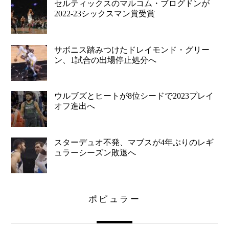
セルティックスのマルコム・ブログドンが
2022-23シックスマン賞受賞
サボニス踏みつけたドレイモンド・グリー
ン、1試合の出場停止処分へ
ウルブズとヒートが8位シードで2023プレイ
オフ進出へ
スターデュオ不発、マブスが4年ぶりのレギ
ュラーシーズン敗退へ
ポピュラー