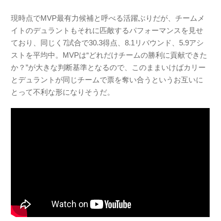
現時点でMVP最有力候補と呼べる活躍ぶりだが、チームメ
イトのデュラントもそれに匹敵するパフォーマンスを見せ
ており、同じく7試合で30.3得点、8.1リバウンド、5.9アシ
ストを平均中。MVPは“どれだけチームの勝利に貢献できた
か？”が大きな判断基準となるので、このままいけばカリー
とデュラントが同じチームで票を奪い合うというお互いに
とって不利な形になりそうだ。