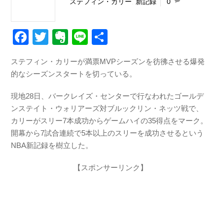
ステフィン・カリー
,
新記録
0
F
T
E
Li
共
a
wi
v
n
有
ステフィン・カリーが満票MVPシーズンを彷彿させる爆発
c
tt
er
e
的なシーズンスタートを切っている。
e
er
n
b
ot
現地28日、バークレイズ・センターで行なわれたゴールデ
ンステイト・ウォリアーズ対ブルックリン・ネッツ戦で、
o
e
カリーがスリー7本成功からゲームハイの35得点をマーク。
o
開幕から7試合連続で5本以上のスリーを成功させるという
k
NBA新記録を樹立した。
【スポンサーリンク】