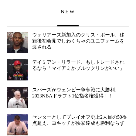
NEW
ウォリアーズ新加入のクリス・ポール、移
籍後初会見でしわくちゃのユニフォームを
渡される
デイミアン・リラード、もしトレードされ
るなら「マイアミかブルックリンがいい」
スパーズがウェンビー争奪戦に大勝利、
2023NBAドラフト1位指名権獲得！！
センターとしてプレイオフ史上2人目の50得
点超え、ヨキッチが快挙達成も勝利ならず