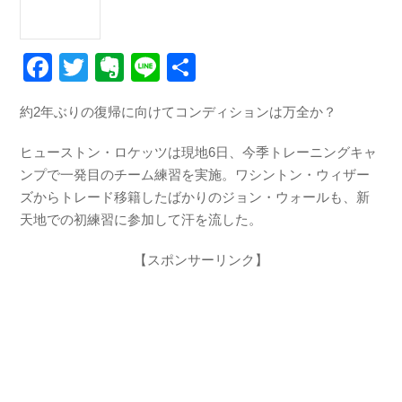
F
T
E
Li
共
a
wi
v
n
有
約2年ぶりの復帰に向けてコンディションは万全か？
c
tt
er
e
e
er
n
ヒューストン・ロケッツは現地6日、今季トレーニングキャ
b
ot
ンプで一発目のチーム練習を実施。ワシントン・ウィザー
ズからトレード移籍したばかりのジョン・ウォールも、新
o
e
天地での初練習に参加して汗を流した。
o
【スポンサーリンク】
k