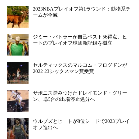
2023NBAプレイオフ第1ラウンド：動物系チ
ームが全滅
ジミー・バトラーが自己ベスト56得点、ヒ
ートのプレイオフ球団新記録を樹立
セルティックスのマルコム・ブログドンが
2022-23シックスマン賞受賞
サボニス踏みつけたドレイモンド・グリー
ン、1試合の出場停止処分へ
ウルブズとヒートが8位シードで2023プレイ
オフ進出へ