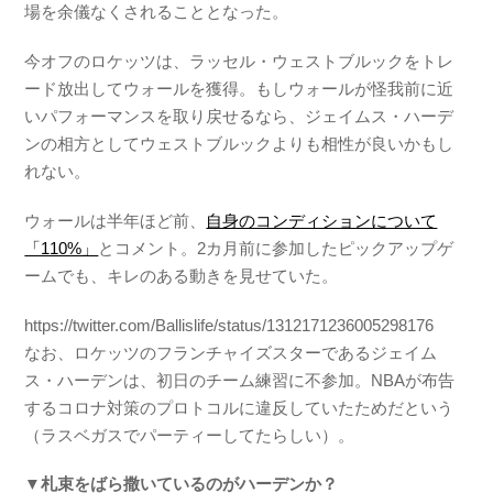
場を余儀なくされることとなった。
今オフのロケッツは、ラッセル・ウェストブルックをトレ
ード放出してウォールを獲得。もしウォールが怪我前に近
いパフォーマンスを取り戻せるなら、ジェイムス・ハーデ
ンの相方としてウェストブルックよりも相性が良いかもし
れない。
ウォールは半年ほど前、
自身のコンディションについて
「110%」
とコメント。2カ月前に参加したピックアップゲ
ームでも、キレのある動きを見せていた。
https://twitter.com/Ballislife/status/1312171236005298176
なお、ロケッツのフランチャイズスターであるジェイム
ス・ハーデンは、初日のチーム練習に不参加。NBAが布告
するコロナ対策のプロトコルに違反していたためだという
（ラスベガスでパーティーしてたらしい）。
▼札束をばら撒いているのがハーデンか？