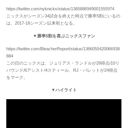
https://twitter.com/nyknicks/status/1365886949001555974
ニックスがシーズン34試合を終えた時点で勝率5割にいるの
は、2017-18シーズン以来初となる。
▼勝率5割を喜ぶニックスファン
https://twitter.com/BleacherReport/status/1366055420066938
884
この日のニックスは、ジュリアス・ランドルが28得点/10リ
バウンド/6アシスト/4スティール、RJ・バレットが24得点
をマーク。
▼ハイライト