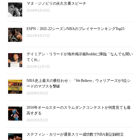
マヌ・ジノビリの永久欠番スピーチ
2019年6月20日
ESPN：2021-22シーズンNBAのプレイヤーランキングTop21
2021年9月27日
デイミアン・リラードが海外掲示板Redditに降臨「なんでも聞い
てくれ」
2021年12月7日
NBA史上最大の番狂わせ：「We Believe」ウォリアーズが1位シ
ードのマブスを撃破
2020年5月6日
2016年オールスターのスラムダンクコンテストが何度見ても最
高すぎる
2021年9月1日
ステフィン・カリーが通算スリー成功数でNBA新記録樹立