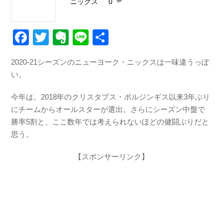
ニックス
0
F
T
E
Li
共
a
wi
v
n
有
2020-21シーズンのニューヨーク・ニックスは一味違うっぽ
c
tt
er
e
い。
e
er
n
b
ot
今年は、2018年のクリスタプス・ポルジンギス以来3年ぶり
にチームからオールスターが選出。さらにシーズン中盤で
o
e
勝率5割と、ここ数年では考えられないほどの健闘ぶりだと
o
思う。
k
【スポンサーリンク】