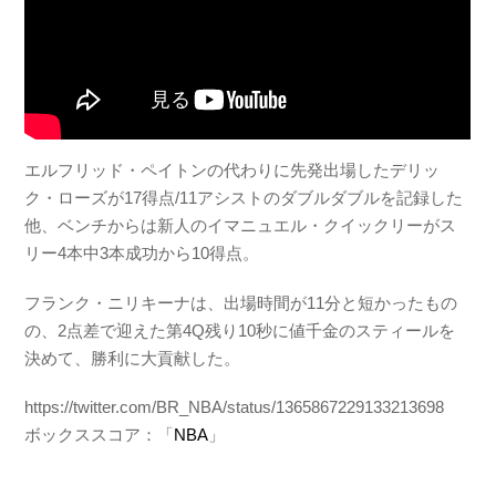
エルフリッド・ペイトンの代わりに先発出場したデリッ
ク・ローズが17得点/11アシストのダブルダブルを記録した
他、ベンチからは新人のイマニュエル・クイックリーがス
リー4本中3本成功から10得点。
フランク・ニリキーナは、出場時間が11分と短かったもの
の、2点差で迎えた第4Q残り10秒に値千金のスティールを
決めて、勝利に大貢献した。
https://twitter.com/BR_NBA/status/1365867229133213698
ボックススコア：「
NBA
」