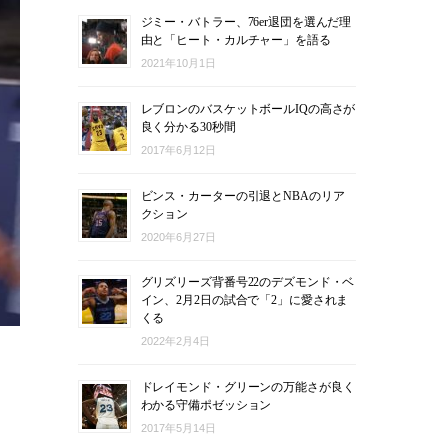
ジミー・バトラー、76er退団を選んだ理
由と「ヒート・カルチャー」を語る
2021年10月1日
レブロンのバスケットボールIQの高さが
良く分かる30秒間
2017年6月12日
ビンス・カーターの引退とNBAのリア
クション
2020年6月27日
グリズリーズ背番号22のデズモンド・ベ
イン、2月2日の試合で「2」に愛されま
くる
2022年2月4日
ドレイモンド・グリーンの万能さが良く
わかる守備ポゼッション
2017年5月14日