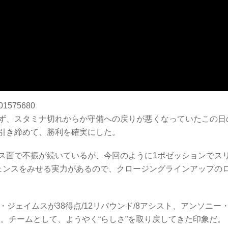
501575680
ず、スタミナ切れからか守備への戻りが悪くなっていたこの日
引き締めて、勝利を確実にした。
ス面で不振が続いているが、今回のように1ポゼッションでス
ェンスをみせる実力があるので、クロージングラインアップの
ジェイムスが38得点/12リバウンド/8アシスト、アンソニー
活躍。チームとして、ようやく“らしさ”を取り戻してきた印象だ。