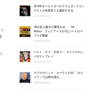
2016年オールスターのスラムダンクコン
テストが何度見ても最高すぎる
2021年9月1日
NBA史上最大の番狂わせ：「We
レイ
Believe」ウォリアーズが1位シードのマ
ブスを撃破
連
2020年5月6日
ベスト・オブ・2016-17： キャブスのハ
ス
イポストプレイ
2017年7月27日
マブスのリック・カーライルHC「ポス
トアップは時代遅れ」
2020年6月3日