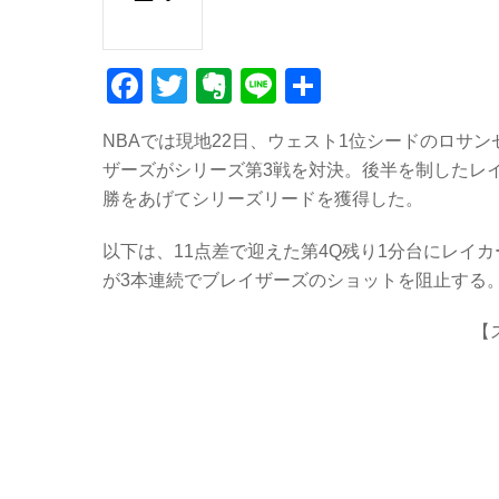
F
T
E
Li
共
a
wi
v
n
有
NBAでは現地22日、ウェスト1位シードのロサ
c
tt
er
e
ザーズがシリーズ第3戦を対決。後半を制したレイカ
e
er
n
勝をあげてシリーズリードを獲得した。
b
ot
以下は、11点差で迎えた第4Q残り1分台にレイ
o
e
が3本連続でブレイザーズのショットを阻止する
o
k
【