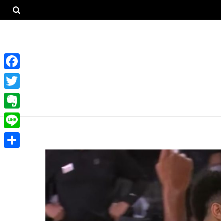
F
a
T
c
w
E
e
i
v
L
b
t
e
i
o
共
t
r
n
o
有
e
n
e
k
r
o
t