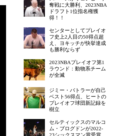
奪戦に大勝利、2023NBA
ドラフト1位指名権獲
得！！
センターとしてプレイオ
フ史上2人目の50得点超
え、ヨキッチが快挙達成
も勝利ならず
2023NBAプレイオフ第1
ラウンド：動物系チーム
が全滅
ジミー・バトラーが自己
ベスト56得点、ヒートの
プレイオフ球団新記録を
樹立
セルティックスのマルコ
ム・ブログドンが2022-
23シックスマン賞受賞