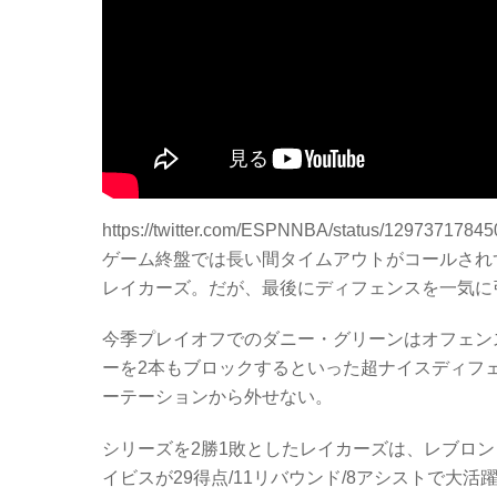
https://twitter.com/ESPNNBA/status/1297371784
ゲーム終盤では長い間タイムアウトがコールされ
レイカーズ。だが、最後にディフェンスを一気に
今季プレイオフでのダニー・グリーンはオフェン
ーを2本もブロックするといった超ナイスディフ
ーテーションから外せない。
シリーズを2勝1敗としたレイカーズは、レブロン・
イビスが29得点/11リバウンド/8アシストで大