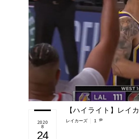
e
【ハイライト】レイカ
レイカーズ
1
2020
8
24