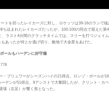
タートを切ったレイカーズに対し、ロケッツは39-16のランで猛
ち込まれたレイカーズだったが、100-100の同点で迎えた第4
と、ラスト4分間のクラッチタイムでは、スリーを打つジェイム
スもあったが何とか逃げ切り、敵地で大金星をあげた。
ボールもハーデンに好守備
1776
・ブリュワーがシーズンハイの21得点、ロンゾ・ボールが1
ーデンが51得点、9アシストで大奮闘したが、クリント・カ
退場（左足）が響く形となった。