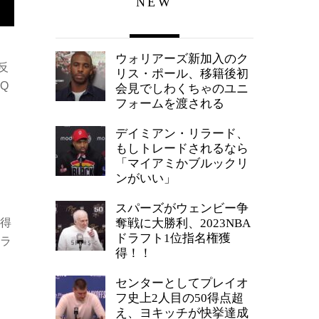
NEW
ウォリアーズ新加入のク
反
リス・ポール、移籍後初
Q
会見でしわくちゃのユニ
フォームを渡される
デイミアン・リラード、
もしトレードされるなら
「マイアミかブルックリ
ンがいい」
スパーズがウェンビー争
6得
奪戦に大勝利、2023NBA
ドラフト1位指名権獲
ペラ
得！！
センターとしてプレイオ
フ史上2人目の50得点超
え、ヨキッチが快挙達成