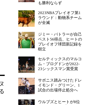
も勝利ならず
2023NBAプレイオフ第1
ラウンド：動物系チーム
が全滅
ジミー・バトラーが自己
ベスト56得点、ヒートの
プレイオフ球団新記録を
樹立
セルティックスのマルコ
ム・ブログドンが2022-
23シックスマン賞受賞
サボニス踏みつけたドレ
ヌ
イモンド・グリーン、1
試合の出場停止処分へ
る
ウルブズとヒートが8位