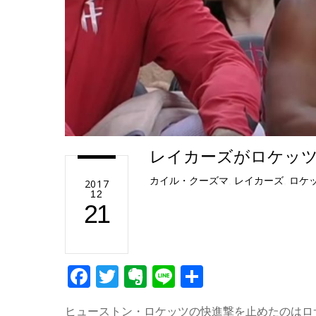
レイカーズがロケッツ
カイル・クーズマ
,
レイカーズ
,
ロケ
2017
12
21
F
T
E
Li
共
a
wi
v
n
有
ヒューストン・ロケッツの快進撃を止めたのはロ