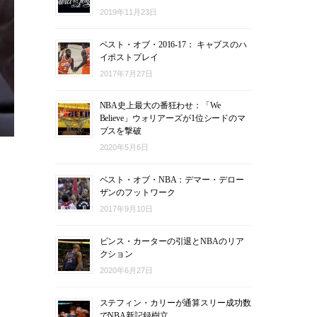
2019年11月23日
ベスト・オブ・2016-17： キャブスのハ
イポストプレイ
2017年7月27日
NBA史上最大の番狂わせ：「We
Believe」ウォリアーズが1位シードのマ
ブスを撃破
2020年5月6日
ベスト・オブ・NBA：デマー・デロー
ザンのフットワーク
2017年9月10日
ビンス・カーターの引退とNBAのリア
クション
2020年6月27日
ステフィン・カリーが通算スリー成功数
でNBA新記録樹立