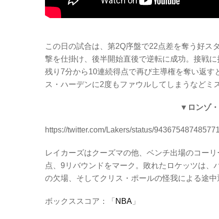
この日の試合は、第2Q序盤で22点差を奪う好ス
撃を仕掛け、後半開始直後で逆転に成功。接戦に持
残り7分から10連続得点で再び主導権を奪い返す
ス・ハーデンに2度もファウルしてしまうなどミ
▼ロンゾ・
https://twitter.com/Lakers/status/94367548748577
レイカーズはクーズマの他、ベンチ出場のコーリー
点、9リバウンドをマーク。敗れたロケッツは、ハ
の欠場、そしてクリス・ポールの怪我による途中
ボックススコア：「
NBA
」