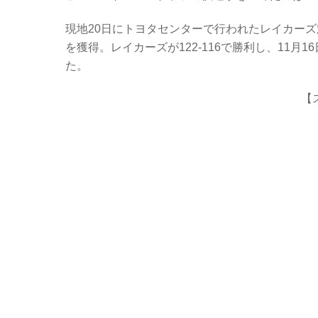
c
tt
er
e
e
er
n
現地20日にトヨタセンターで行われたレイカーズ
b
ot
を獲得。レイカーズが122-116で勝利し、11月
た。
o
e
o
【
k