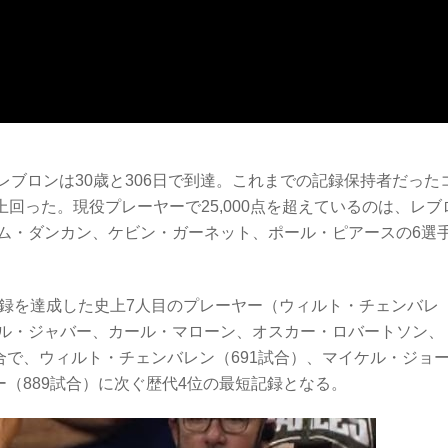
、レブロンは30歳と306日で到達。これまでの記録保持者だった
上回った。現役プレーヤーで25,000点を超えているのは、レブ
ム・ダンカン、ケビン・ガーネット、ポール・ピアースの6選
記録を達成した史上7人目のプレーヤー（ウィルト・チェンバレ
ル・ジャバー、カール・マローン、オスカー・ロバートソン、
合で、ウィルト・チェンバレン（691試合）、マイケル・ジョ
ー（889試合）に次ぐ歴代4位の最短記録となる。