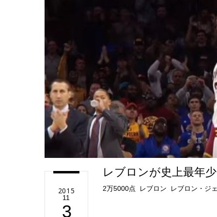
e
レブロンが史上最年少で
2万5000点
,
レブロン
,
レブロン・ジ
2015
11
3