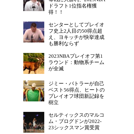
ドラフト1位指名権獲
得！！
センターとしてプレイオ
フ史上2人目の50得点超
え、ヨキッチが快挙達成
も勝利ならず
2023NBAプレイオフ第1
ラウンド：動物系チーム
が全滅
ジミー・バトラーが自己
ベスト56得点、ヒートの
プレイオフ球団新記録を
樹立
セルティックスのマルコ
ム・ブログドンが2022-
23シックスマン賞受賞