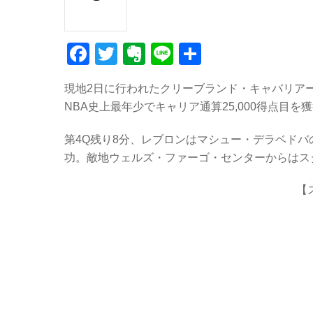
F
T
E
Li
共
a
wi
v
n
有
現地2日に行われたクリーブランド・キャバリアー
c
tt
er
e
NBA史上最年少でキャリア通算25,000得点目を
e
er
n
b
ot
第4Q残り8分、レブロンはマシュー・デラベド
功。敵地ウェルズ・ファーゴ・センターからはス
o
e
o
【
k