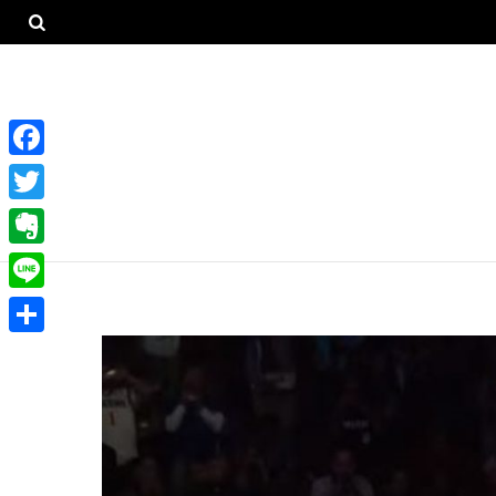
F
a
T
c
w
E
e
i
v
L
b
t
e
i
o
共
t
r
n
o
有
e
n
e
k
r
o
t