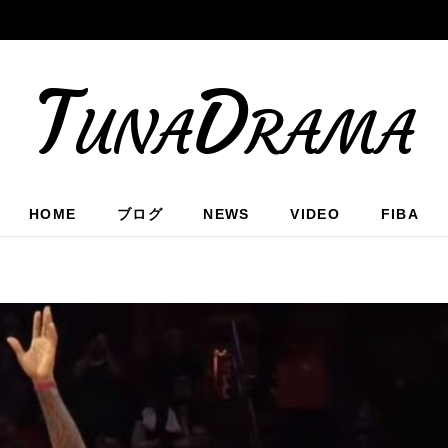
TunaDrama
HOME
ブログ
NEWS
VIDEO
FIBA