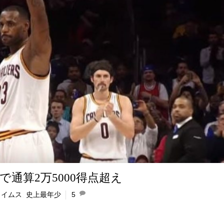
通算2万5000得点超え
ェイムス
,
史上最年少
5