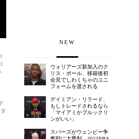
NEW
コ
ロ
ウォリアーズ新加入のク
手
リス・ポール、移籍後初
会見でしわくちゃのユニ
フォームを渡される
デイミアン・リラード、
ド
もしトレードされるなら
ーダ
「マイアミかブルックリ
ンがいい」
スパーズがウェンビー争
奪戦に大勝利、2023NBA