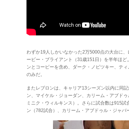
わずか19人しかいなかった2万5000点の大台に
ービー・ブライアント（31歳151日）を半年ほど
ンとコービーを含め、ダーク・ノビツキー、ティ
のみだ。
またレブロンは、キャリア13シーズン以内に同
ン、マイケル・ジョーダン、カリーム・アブドゥ
ミニク・ウィルキンス）。さらに試合数は915試
ン（782試合）、カリーム・アブドゥル・ジャバ