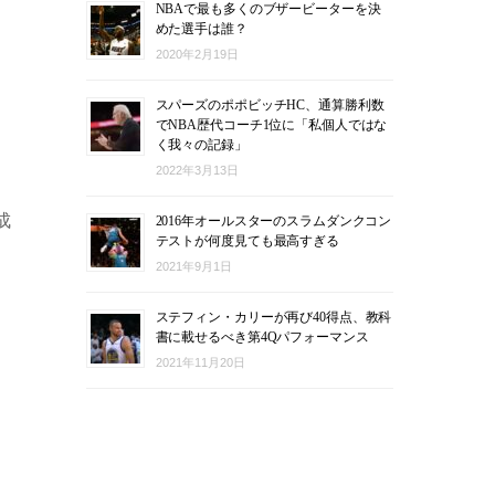
NBAで最も多くのブザービーターを決
めた選手は誰？
2020年2月19日
スパーズのポポビッチHC、通算勝利数
でNBA歴代コーチ1位に「私個人ではな
く我々の記録」
2022年3月13日
成
2016年オールスターのスラムダンクコン
テストが何度見ても最高すぎる
2021年9月1日
ステフィン・カリーが再び40得点、教科
書に載せるべき第4Qパフォーマンス
2021年11月20日